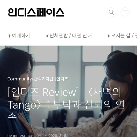
본문 바로가기
☀️예매하기
☀️단체관람 / 대관 안내
☀️오시는 길 /
Community/관객기자단 [인디즈]
[인디즈 Review] 〈새벽의
Tango〉: 부탁과 신뢰의 연
속
by indiespace_가람
2026. 5. 8.