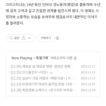
크리스티나는 14년 동안 인터넷 성노동자(캠걸)로 활동하며 수년
에 걸쳐 고객과 깊고 친밀한 관계를 발전시켜 왔다. 이 영화는 시
청자와 소통하는 모습을 보여주며 캠걸로서의 내면적인 이야기
를 들려준다.
공감
구독하기
'
Now Playing
>
특별기획
' 카테고리의 다른 글
[11.30] 새로운 삶 새로운 영화 : 열려진 영화를
2025.11.17
위하여 2025
[11.25] 인디돌잔치 <미망>
2025.11.13
(0)
(0)
[11.23] 일상이 가장 어렵다 <백탑지광> | 지하
2025.11.12
실
[11.22] 비연대기적 여성의 움직임 포럼: 다큐와
2025.11.07
(0)
에세이의 가장자리
[11.18] 독립영화 쇼케이스 <콘크리트 녹색섬>
2025.11.04
(0)
(0)