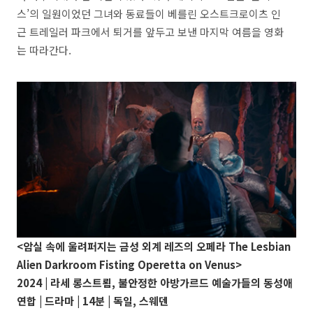
스’의 일원이었던 그녀와 동료들이 베를린 오스트크로이츠 인
근 트레일러 파크에서 퇴거를 앞두고 보낸 마지막 여름을 영화
는 따라간다.
<암실 속에 울려퍼지는 금성 외계 레즈의 오페라
The Lesbian
Alien Darkroom Fisting Operetta on Venus
>
2024 | 라세 롱스트룀, 불안정한 아방가르드 예술가들의 동성애
연합 | 드라마 | 14분 | 독일, 스웨덴