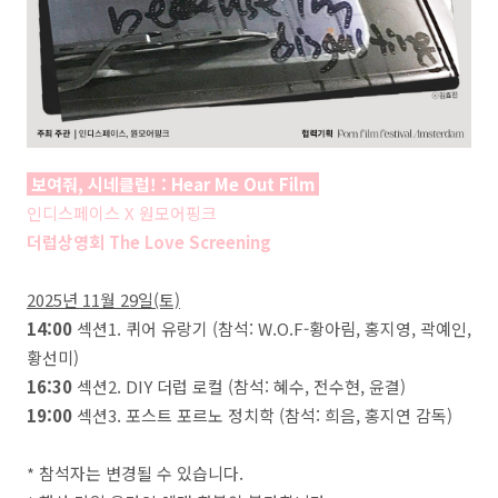
보여줘, 시네클럽! : Hear Me Out Film
인디스페이스 X 원모어핑크
더럽상영회 The Love Screening
2025년 11월 29일(토)
14:00
섹션1. 퀴어 유랑기 (참석: W.O.F-황아림, 홍지영, 곽예인,
황선미)
16:30
섹션2. DIY 더럽 로컬 (참석: 혜수, 전수현, 윤결)
19:00
섹션3. 포스트 포르노 정치학 (참석: 희음, 홍지연 감독)
* 참석자는 변경될 수 있습니다.