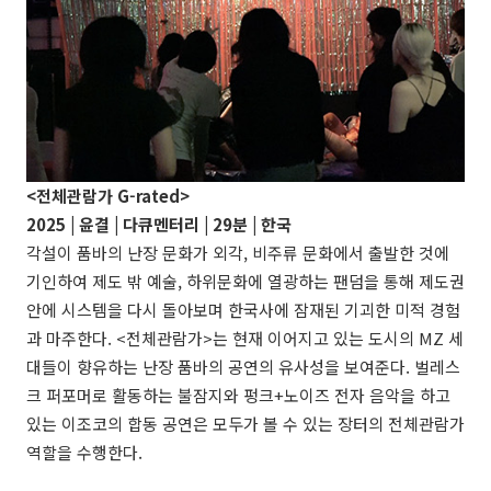
<전체관람가
G-rated
>
2025 | 윤결 | 다큐멘터리 | 29분 | 한국
각설이 품바의 난장 문화가 외각, 비주류 문화에서 출발한 것에
기인하여 제도 밖 예술, 하위문화에 열광하는 팬덤을 통해 제도권
안에 시스템을 다시 돌아보며 한국사에 잠재된 기괴한 미적 경험
과 마주한다. <전체관람가>는 현재 이어지고 있는 도시의 MZ 세
대들이 향유하는 난장 품바의 공연의 유사성을 보여준다. 벌레스
크 퍼포머로 활동하는 불잠지와 펑크+노이즈 전자 음악을 하고
있는 이조코의 합동 공연은 모두가 볼 수 있는 장터의 전체관람가
역할을 수행한다.