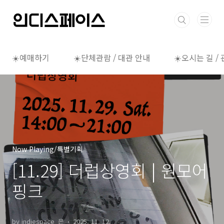
본문 바로가기
☀️예매하기
☀️단체관람 / 대관 안내
☀️오시는 길 /
Now Playing/특별기획
[11.29] 더럽상영회 | 원모어
핑크
by indiespace_은
2025. 11. 12.