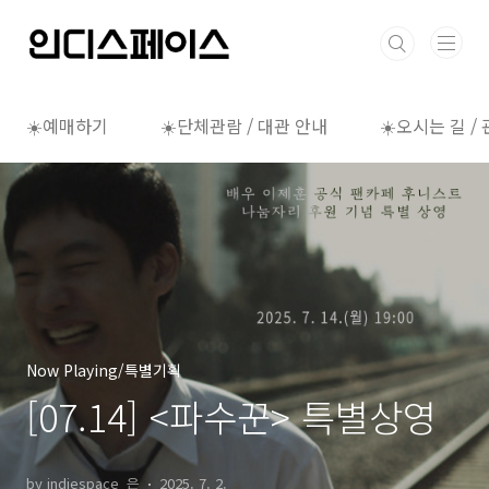
본문 바로가기
☀️예매하기
☀️단체관람 / 대관 안내
☀️오시는 길 /
Now Playing/특별기획
[07.14] <파수꾼> 특별상영
by indiespace_은
2025. 7. 2.