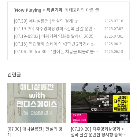
'
Now Playing
>
특별기획
' 카테고리의 다른 글
[07.30] 애니살롱전 | 현실의 경계
2025.07.16
(2)
[07.19-20] 자주영화상영회 <실록 달걀 운반인
2025.07.07
경시청 습격> <도주>
[07.19-08.03] 비평기획 영화를 말하다 2025
2025.07.01
(5)
[07.15] 독립영화 쇼케이스 <3학년 2학기>
2025.06.21
(2)
(2)
[07.06] 30 for 30 | 7월에는 처음을 떠올려볼 것
2025.06.19
(1)
관련글
[07.30] 애니살롱전 | 현실의 경
[07.19-20] 자주영화상영회 <
계
실록 달걀 운반인 경시청 습격>