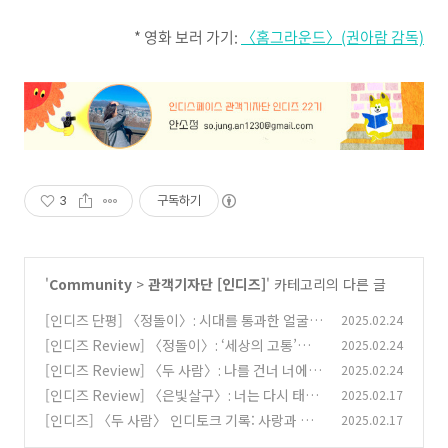
* 영화 보러 가기:
〈홈그라운드〉(권아람 감독)
3
구독하기
'
Community
>
관객기자단 [인디즈]
' 카테고리의 다른 글
[인디즈 단평] 〈정돌이〉: 시대를 통과한 얼굴들
2025.02.24
[인디즈 Review] 〈정돌이〉: ‘세상의 고통’을
2025.02.24
(1)
치료하는 방법
[인디즈 Review] 〈두 사람〉: 나를 건너 너에게
2025.02.24
(0)
로
[인디즈 Review] 〈은빛살구〉: 너는 다시 태어
2025.02.17
(1)
나려고 기다리고 있어
[인디즈] 〈두 사람〉 인디토크 기록: 사랑과 돌
2025.02.17
(0)
봄
(0)