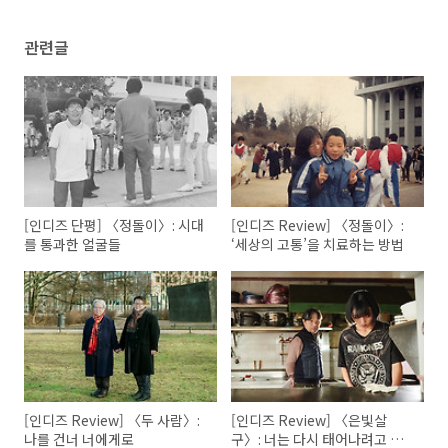
관련글
[인디즈 단평] 〈정돌이〉: 시대
[인디즈 Review] 〈정돌이〉:
를 통과한 얼굴들
‘세상의 고통’을 치료하는 방법
[인디즈 Review] 〈두 사람〉:
[인디즈 Review] 〈은빛살
나를 건너 너에게로
구〉: 너는 다시 태어나려고 기