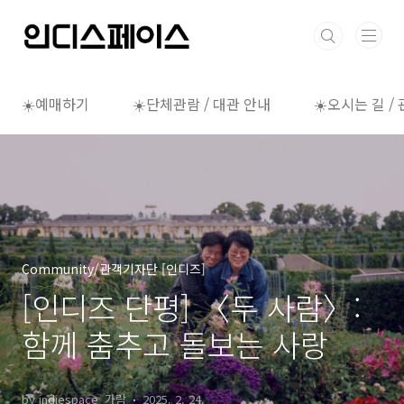
본문 바로가기
☀️예매하기
☀️단체관람 / 대관 안내
☀️오시는 길 /
Community/관객기자단 [인디즈]
[인디즈 단평] 〈두 사람〉:
함께 춤추고 돌보는 사랑
by indiespace_가람
2025. 2. 24.