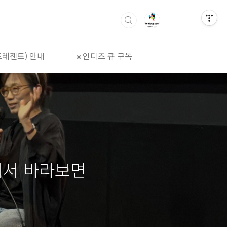
프레젠트) 안내
☀️인디즈 큐 구독
🌈상영시간표
리서 바라보면