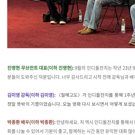
진명현 무브먼트 대표(이하 진명현):
9월의 인디돌잔치는 작년 23년
분들이 도와주신 덕분입니다. 너무 감사드리고 시작 전에 감독님과 배
김미영 감독(이하 김미영):
〈절해고도〉가
인디돌잔치를
통해
1
주년
정말
뜻밖의
기쁨이었습니다
.
오늘
영화
다시
보시면서
어떻게
보셨
박종환 배우(이하 박종환):
안녕하세요. 저 역시 인디돌잔치를 통해서 
회를 나눌 수 있어서 기분이 좋고, 함께하는 시간 동안 유익한 대화 많