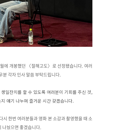
 9월에 개봉했던 〈절해고도〉로 선정됐습니다. 여러
우분 각자 인사 말씀 부탁드립니다.
생일잔치를
할
수
있도록
여러분이
기회를
주신
것
,
는지
얘기
나누며
즐거운
시간
갖겠습니다
.
다시 한번 여러분들과 영화 본 소감과 촬영했을 때 소
이 나눴으면 좋겠습니다.