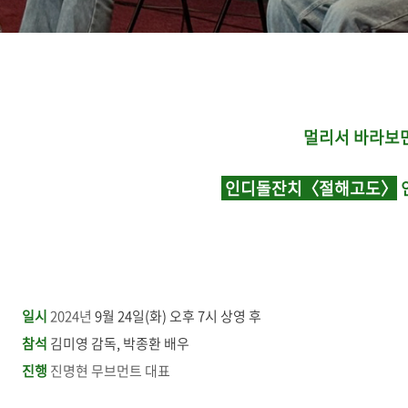
멀리서 바라보
인디돌잔치〈절해고도〉
일시
2024년
9월 24일(화) 오후 7시 상영 후
참석
김미영 감독, 박종환 배우
진행
진명현 무브먼트 대표