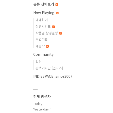
분류 전체보기
Now Playing
예매하기
상영시간표
작품별 상영일정
특별기획
개봉작
Community
알림
관객기자단 [인디즈]
INDIESPACE, since2007
전체 방문자
Today :
Yesterday :