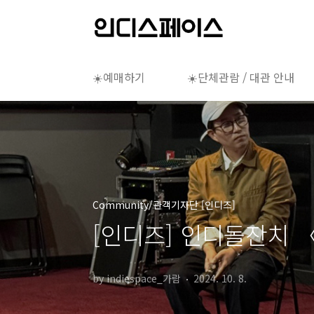
본문 바로가기
☀️예매하기
☀️단체관람 / 대관 안내
Community/관객기자단 [인디즈]
[인디즈] 인디돌잔치 
by indiespace_가람
2024. 10. 8.