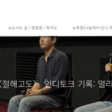
☀️오시는 길 / 관람료 / 좌석도
☀️후원(나눔자리·인디 
〈절해고도〉 인디토크 기록: 멀