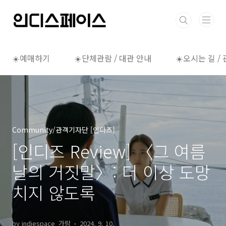
본문 바로가기
☀️예매하기
☀️단체관람 / 대관 안내
☀️오시는 길 /
Community/관객기자단 [인디즈]
[인디즈 Review] 〈그 여름
날의 거짓말〉: 더 이상 도망
치지 않도록
by indiespace_가람
2024. 9. 10.