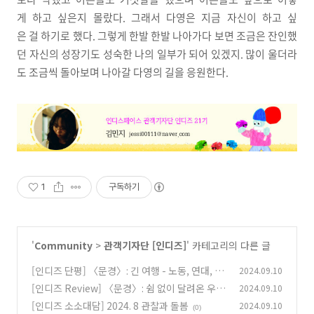
게 하고 싶은지 몰랐다. 그래서 다영은 지금 자신이 하고 싶
은 걸 하기로 했다. 그렇게 한발 한발 나아가다 보면 조금은 잔인했
던 자신의 성장기도 성숙한 나의 일부가 되어 있겠지. 많이 울더라
도 조금씩 돌아보며 나아갈 다영의 길을 응원한다.
1
구독하기
'
Community
>
관객기자단 [인디즈]
' 카테고리의 다른 글
[인디즈 단평] 〈문경〉: 긴 여행 - 노동, 연대, 가
2024.09.10
능성과 좌절 - 의 끝에는
[인디즈 Review] 〈문경〉: 쉼 없이 달려온 우리
2024.09.10
(5)
에게
[인디즈 소소대담] 2024. 8 관찰과 돌봄
2024.09.10
(0)
(0)