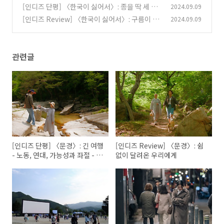
[인디즈 단평] 〈한국이 싫어서〉: 종을 딱 세 번
2024.09.09
만 울리면
[인디즈 Review] 〈한국이 싫어서〉: 구름이 된
2024.09.09
(0)
걱정 사이를 해치고 (꿈에서 걸려 온 전화 / 김뜻
돌)
(1)
관련글
[인디즈 단평] 〈문경〉: 긴 여행
[인디즈 Review] 〈문경〉: 쉼
- 노동, 연대, 가능성과 좌절 - 의
없이 달려온 우리에게
끝에는