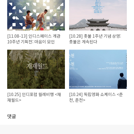
[11.08-13] 인디스페이스 개관
[10.28] 촛불 1주년 기념 상영:
10주년 기획전: 마음이 모인
촛불은 계속된다
[10.25] 인디포럼 월례비행 <재
[10.24] 독립영화 쇼케이스 <춘
재월드>
천, 춘천>
댓글