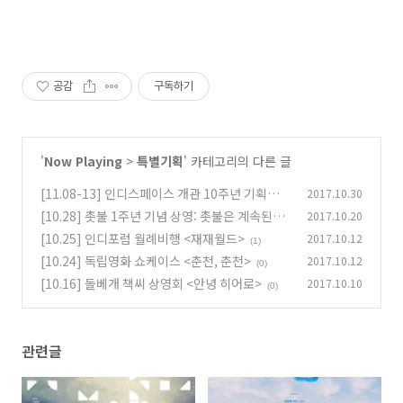
공감
구독하기
'
Now Playing
>
특별기획
' 카테고리의 다른 글
[11.08-13] 인디스페이스 개관 10주년 기획전:
2017.10.30
마음이 모인
[10.28] 촛불 1주년 기념 상영: 촛불은 계속된다
2017.10.20
(0)
[10.25] 인디포럼 월례비행 <재재월드>
2017.10.12
(0)
(1)
[10.24] 독립영화 쇼케이스 <춘천, 춘천>
2017.10.12
(0)
[10.16] 돌베개 책씨 상영회 <안녕 히어로>
2017.10.10
(0)
관련글