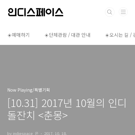
본문 바로가기
☀️예매하기
☀️단체관람 / 대관 안내
☀️오시는 길 /
Now Playing/특별기획
[10.31] 2017년 10월의 인디
돌잔치 <춘몽>
by indiespace_은
2017. 10. 18.