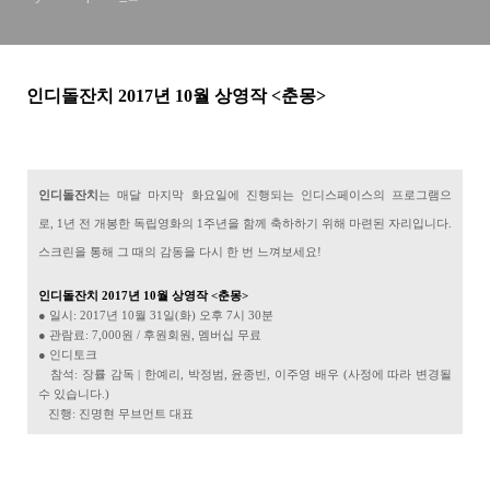
인디돌잔치 2017
년 10
월
상영작
<춘몽
>
인
디돌잔치
는 매달 마지막 화요일에 진행되는 인디스페이스의 프로그램으
로, 1년 전 개봉한 독립영화의 1주년을 함께 축하하기 위해 마련된 자리입니다.
스크린을 통해 그 때의 감동을 다시 한 번 느껴보세요!
인디돌잔치 2017년 10
월 상영작 <춘몽
>
● 일시: 2017년 10월 31일(화) 오후 7시 30분
● 관람료: 7,000원 / 후원회원, 멤버십 무료
● 인디토크
참석: 장률 감독 | 한예리, 박정범, 윤종빈, 이주영 배우 (사정에 따라 변경될
수 있습니다.)
진행: 진명현 무브먼트 대표