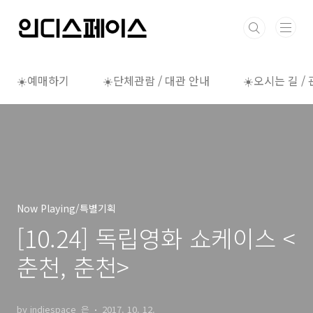
본문 바로가기
☀️예매하기
☀️단체관람 / 대관 안내
☀️오시는 길 /
Now Playing/특별기획
[10.24] 독립영화 쇼케이스 <
춘천, 춘천>
by indiespace_은
2017. 10. 12.