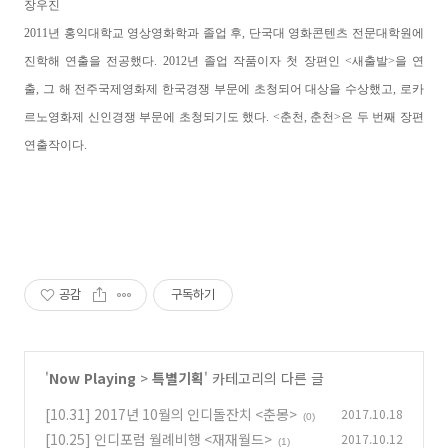
장우진
2011년 홍익대학교 영상영화학과 졸업 후,
단국대 영화콘텐츠 전문대학원에
진학해 연출을 전공했다.
2012년 졸업 작품이자 첫 장편인 <새출발>을 연
출,
그 해 전주국제영화제 한국경쟁 부문에 초청되어 대상을 수상했고,
로카
르노영화제 신인경쟁 부문에 초청되기도 했다.
<춘천, 춘천>은 두 번째 장편
연출작이다.
공감
구독하기
'
Now Playing
>
특별기획
' 카테고리의 다른 글
[10.31] 2017년 10월의 인디돌잔치 <춘몽>
2017.10.18
(0)
[10.25] 인디포럼 월례비행 <재재월드>
2017.10.12
(1)