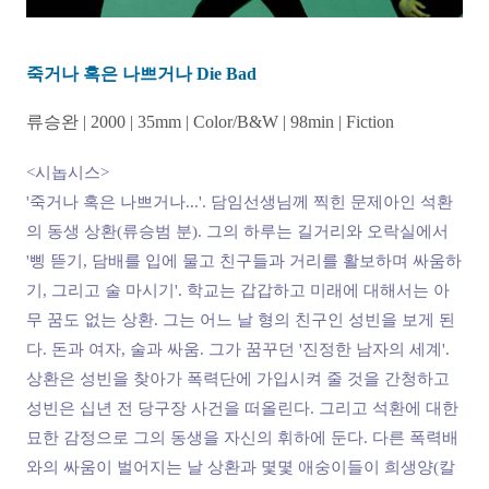
죽거나 혹은 나쁘거나 Die Bad
류승완 | 2000 | 35mm | Color/B&W | 98min | Fiction
<시놉시스>
'죽거나 혹은 나쁘거나...'. 담임선생님께 찍힌 문제아인 석환
의 동생 상환(류승범 분). 그의 하루는 길거리와 오락실에서
'삥 뜯기, 담배를 입에 물고 친구들과 거리를 활보하며 싸움하
기, 그리고 술 마시기'. 학교는 갑갑하고 미래에 대해서는 아
무 꿈도 없는 상환. 그는 어느 날 형의 친구인 성빈을 보게 된
다. 돈과 여자, 술과 싸움. 그가 꿈꾸던 '진정한 남자의 세계'.
상환은 성빈을 찾아가 폭력단에 가입시켜 줄 것을 간청하고
성빈은 십년 전 당구장 사건을 떠올린다. 그리고 석환에 대한
묘한 감정으로 그의 동생을 자신의 휘하에 둔다. 다른 폭력배
와의 싸움이 벌어지는 날 상환과 몇몇 애숭이들이 희생양(칼