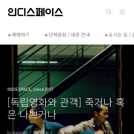
본문 바로가기
☀️예매하기
☀️단체관람 / 대관 안내
☀️오시는 길 /
INDIESPACE, since2007
[독립영화와 관객] 죽거나 혹
은 나쁘거나
by Banglee
2007. 11. 1.