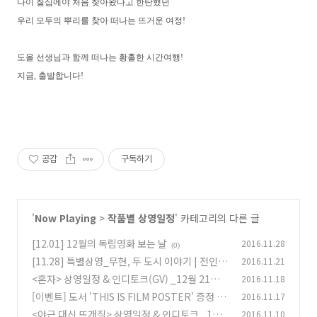
나이 칠십에야 처음 찾아왔다고 한탄했던
우리 모두의 뿌리를 찾아 떠나는 뜨거운 여정!
도올 선생님과 함께 떠나는 황홀한 시간여행!
지금, 출발합니다!
공감
구독하기
'
Now Playing
>
작품별 상영일정
' 카테고리의 다른 글
[12.01] 12월의 독립영화 보는 날
2016.11.28
(0)
[11.28] 특별상영_무현, 두 도시 이야기 | 전인환
2016.11.21
<혼자> 상영일정 & 인디토크(GV) _12월 21일
2016.11.18
(0)
종영
[이벤트] 도서 'THIS IS FILM POSTER' 증정 이
2016.11.17
(0)
벤트
<야근 대신 뜨개질> 상영일정 & 인디토크 _1월
2016.11.10
(0)