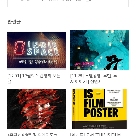
10일 종영
(0)
관련글
[12.01] 12월의 독립영화 보는
[11.28] 특별상영_무현, 두 도
날
시 이야기 | 전인환
<혼자> 상영일정 & 인디토크
[이벤트] 도서 'THIS IS FILM