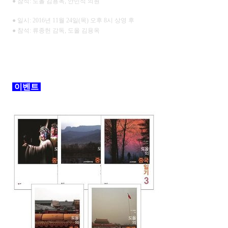
● 참석: 도올 김용옥, 안민석 의원
● 일시: 2016년 11월 24일(목) 오후 8시 상영 후
● 참석: 류종헌 감독, 도올 김용옥
이벤트