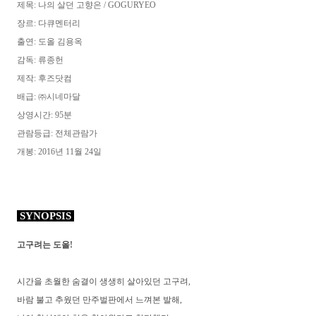
제목: 나의 살던 고향은 / GOGURYEO
장르: 다큐멘터리
출연: 도올 김용옥
감독: 류종헌
제작: 후즈닷컴
배급: ㈜시네마달
상영시간: 95분
관람등급: 전체관람가
개봉: 2016년 11월 24일
SYNOPSIS
고구려는 도올!
시간을 초월한 숨결이 생생히 살아있던 고구려,
바람 불고 추웠던 만주벌판에서 느껴본 발해,