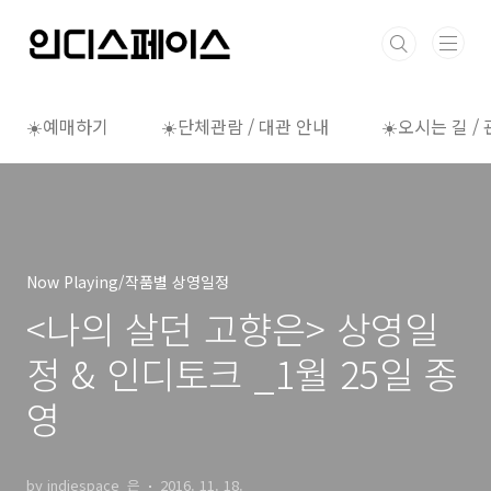
본문 바로가기
☀️예매하기
☀️단체관람 / 대관 안내
☀️오시는 길 /
Now Playing/작품별 상영일정
<나의 살던 고향은> 상영일
정 & 인디토크 _1월 25일 종
영
by indiespace_은
2016. 11. 18.