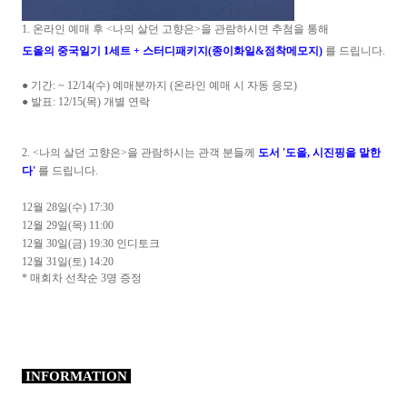
1. 온라인 예매 후 <나의 살던 고향은
>을 관람하시면 추첨을 통해
도올의 중국일기 1세트 + 스터디패키지(종이화일&점착메모지)
를 드립니다.
●
기간: ~ 12/14(수) 예매분까지 (온라인 예매 시 자동 응모)
● 발표: 12/15
(목) 개별 연락
2.
<나의 살던 고향은>을 관람하시는 관객 분들께
도서
'
도올, 시진핑을 말한
다'
를 드립니다.
12월 28일(수) 17:30
12월 29일(목) 11:00
12월 30일(금) 19:30 인디토크
12월 31일(토) 14:20
* 매회차 선착순 3명 증정
INFORMATION