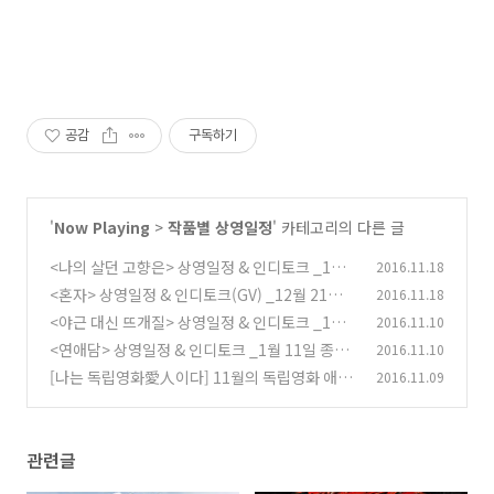
공감
구독하기
'
Now Playing
>
작품별 상영일정
' 카테고리의 다른 글
<나의 살던 고향은> 상영일정 & 인디토크 _1월
2016.11.18
25일 종영
<혼자> 상영일정 & 인디토크(GV) _12월 21일
2016.11.18
(0)
종영
<야근 대신 뜨개질> 상영일정 & 인디토크 _1월
2016.11.10
(0)
10일 종영
<연애담> 상영일정 & 인디토크 _1월 11일 종영
2016.11.10
(0)
[나는 독립영화愛人이다] 11월의 독립영화 애인
2016.11.09
(0)
멤버십 혜택
(0)
관련글