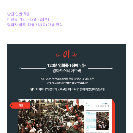
당첨 인원: 5명
이벤트 기간: ~12
월 7
일(수
)
당첨자 발표: 12
월 8
일(목
) 개별 연락