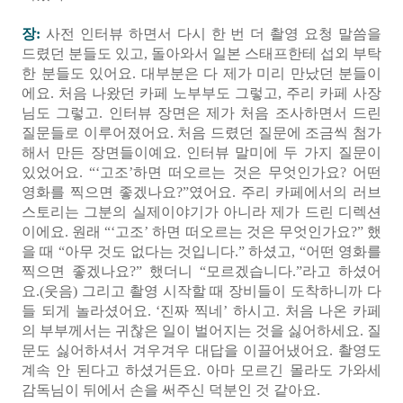
장:
사전 인터뷰 하면서 다시 한 번 더 촬영 요청 말씀을
드렸던 분들도 있고, 돌아와서 일본 스태프한테 섭외 부탁
한 분들도 있어요. 대부분은 다 제가 미리 만났던 분들이
에요. 처음 나왔던 카페 노부부도 그렇고, 주리 카페 사장
님도 그렇고. 인터뷰 장면은 제가 처음 조사하면서 드린
질문들로 이루어졌어요. 처음 드렸던 질문에 조금씩 첨가
해서 만든 장면들이예요. 인터뷰 말미에 두 가지 질문이
있었어요. “‘고조’하면 떠오르는 것은 무엇인가요? 어떤
영화를 찍으면 좋겠나요?”였어요. 주리 카페에서의 러브
스토리는 그분의 실제이야기가 아니라 제가 드린 디렉션
이에요. 원래 “‘고조’ 하면 떠오르는 것은 무엇인가요?” 했
을 때 “아무 것도 없다는 것입니다.” 하셨고, “어떤 영화를
찍으면 좋겠나요?” 했더니 “모르겠습니다.”라고 하셨어
요.(웃음) 그리고 촬영 시작할 때 장비들이 도착하니까 다
들 되게 놀라셨어요. ‘진짜 찍네’ 하시고. 처음 나온 카페
의 부부께서는 귀찮은 일이 벌어지는 것을 싫어하세요. 질
문도 싫어하셔서 겨우겨우 대답을 이끌어냈어요. 촬영도
계속 안 된다고 하셨거든요. 아마 모르긴 몰라도 가와세
감독님이 뒤에서 손을 써주신 덕분인 것 같아요.