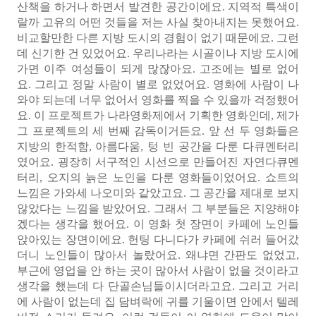
산책을 하거나 하면서 발견한 공간이에요. 지역적 특색이
랄까 고유의 어떤 것들을 저는 사실 찾아내지는 못했어요.
비교할만한 다른 지방 도시의 경험이 없기 때문에요. 그런
데 신기한 건 있었어요. 우리나라는 시골이나 지방 도시에
가면 이주 여성들이 되게 많잖아요. 고조에는 별로 없어
요. 그리고 정말 사람이 별로 없었어요. 영화에 사람이 나
와야 되는데 너무 없어서 영화를 찍을 수 있을까 걱정했어
요. 이 프로젝트가 나라영화제에서 기획한 영화인데, 제가
그 프로젝트의 세 번째 감독이거든요. 앞 선 두 영화들은
지방의 한적함, 아름다움, 텅 빈 공간을 다룬 다큐멘터리
였어요. 굉장히 서구적인 시선으로 만들어진 자연다큐멘
터리, 오지의 늙은 노인을 다룬 영화들이었어요. 쇼트의
느낌은 가와세 나오미와 같았고요. 그 공간을 제대로 보지
않았다는 느낌을 받았어요. 그래서 그 부분들은 지양해야
겠다는 생각을 했어요. 이 영화 첫 장면이 카페에 노인들
앉아있는 장면이에요. 헌팅 다니다가 카페에 쉬러 들어갔
더니 노인들이 많아서 놀랐어요. 왜냐면 간판도 없었고,
부근에 영업을 안 하는 곳이 많아서 사람이 없을 것이라고
생각을 했는데 다 단골손님들이시더라고요. 그리고 거리
에 사람이 없는데 집 담벼락에 귀를 기울이면 안에서 텔레