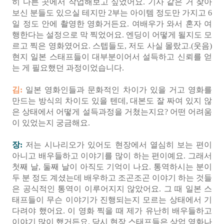
히 다른 곳에서 작업해보고 싶었어요. 기사 같은 거 찾아
보신 분들도 있으실 테지만 2부는 아이템 정도만 가지고 6
일 정도 안에 촬영한 영화거든요. 여배우가 와서 혼자 여
행한다는 설정으로 막 찍었어요. 엔딩이 어떻게 될지도 모
르고 찍은 영화였어요. 스텝들도, 저도 사실 몰랐고.(웃음)
현지 일본 스태프들이 대부분이어서 설득하고 신뢰를 얻
는 게 필요했던 과정이었습니다.
김:
일본 영화인들과 문화적인 차이가 있을 거고 영화를
만드는 방식의 차이도 있을 텐데, 대본도 잘 짜여 있지 않
은 상태에서 어떻게 설득과정을 거쳤는지요? 어떤 어려움
이 있었는지 궁금해요.
장:
저는 시나리오가 있어도 현장에서 열심히 보는 편이
아니고 배우들하고 이야기를 많이 하는 편이예요. 그래서
첫째 날, 둘째 날이 아직도 기억이 나요. 통역하시는 분이
두 분 정도 계셨는데 배우하고 조곤조곤 이야기 하는 것들
은 공식적인 통역이 이루어지지 않았어요. 그 때 일본 스
태프들이 무슨 이야기가 진행되는지 모르는 상태에서 기
다려야 했어요. 이 영화 찍을 때 제가 유난히 배우들하고
이야기 많이 했거든요. 당시 현장 스태프들은 상업 영화나