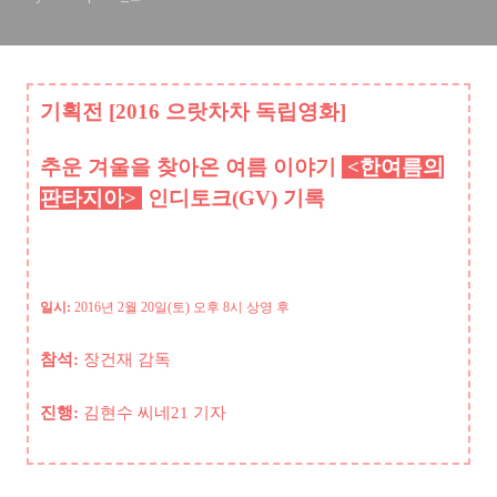
기획전 [2016 으랏차차 독립영화]
추운 겨울을 찾아
온 여름 이야기
<한여름의
판타지아
>
인디토크(GV)
기
록
일시:
2016년 2
월 20
일(토
)
오후 8
시
상영 후
참석:
장건재
감독
진행:
김현수 씨네21 기자