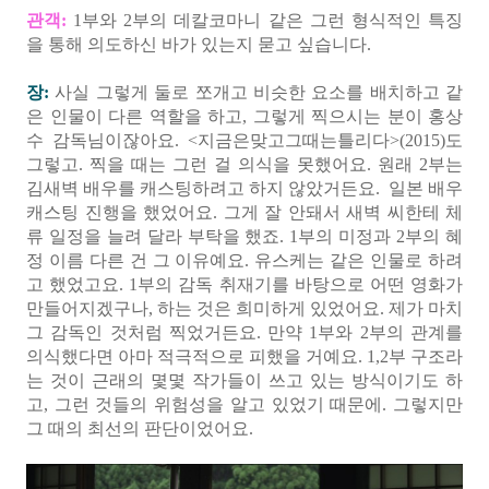
관객:
1부와 2부의 데칼코마니 같은 그런 형식적인 특징
을 통해 의도하신 바가 있는지 묻고 싶습니다.
장:
사실 그렇게 둘로 쪼개고 비슷한 요소를 배치하고 같
은 인물이 다른 역할을 하고, 그렇게 찍으시는 분이 홍상
수 감독님이잖아요. <지금은맞고그때는틀리다>(2015)도
그렇고. 찍을 때는 그런 걸 의식을 못했어요. 원래 2부는
김새벽 배우를 캐스팅하려고 하지 않았거든요. 일본 배우
캐스팅 진행을 했었어요. 그게 잘 안돼서 새벽 씨한테 체
류 일정을 늘려 달라 부탁을 했죠. 1부의 미정과 2부의 혜
정 이름 다른 건 그 이유예요. 유스케는 같은 인물로 하려
고 했었고요. 1부의 감독 취재기를 바탕으로 어떤 영화가
만들어지겠구나, 하는 것은 희미하게 있었어요. 제가 마치
그 감독인 것처럼 찍었거든요. 만약 1부와 2부의 관계를
의식했다면 아마 적극적으로 피했을 거예요. 1,2부 구조라
는 것이 근래의 몇몇 작가들이 쓰고 있는 방식이기도 하
고, 그런 것들의 위험성을 알고 있었기 때문에. 그렇지만
그 때의 최선의 판단이었어요.