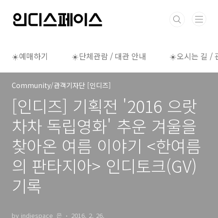
본문 바로가기
☀️예매하기
☀️단체관람 / 대관 안내
☀️오시는 길 /
Community/관객기자단 [인디즈]
[인디즈] 기획전 '2016 으랏
차차 독립영화' 추운 겨울을
찾아온 여름 이야기 <한여름
의 판타지아> 인디토크(GV)
기록
by indiespace_은
2016. 2. 26.