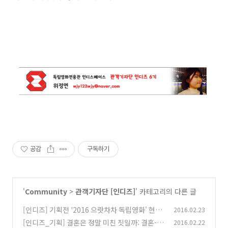
공감
구독하기
'
Community
>
관객기자단 [인디즈]
' 카테고리의 다른 글
[인디즈] 기획전 '2016 으랏차차 독립영화' 현재
2016.02.23
진행형의 기록 <나쁜 나라> 인디토크(GV) 기록
[인디즈_기획] 결혼은 정말 미친 짓일까: 결혼-가
2016.02.22