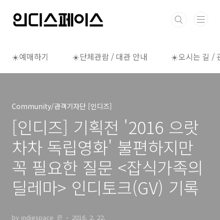
본문 바로가기
☀️예매하기
☀️단체관람 / 대관 안내
☀️오시는 길 /
Community/관객기자단 [인디즈]
[인디즈] 기획전 '2016 으랏
차차 독립영화' 불편하지만
꼭 필요한 질문 <잡식가족의
딜레마> 인디토크(GV) 기록
by indiespace_은
2016. 2. 22.