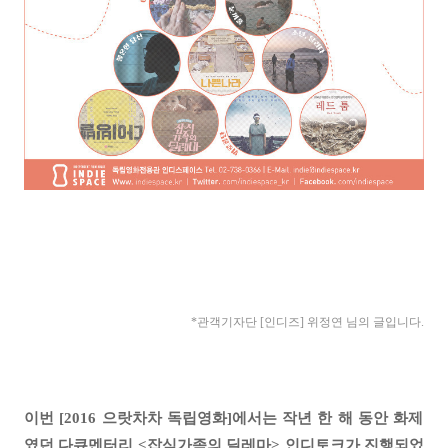
*관객기자
단 [인디즈] 위정연
님의 글입니다.
이번 [2016 으랏차차 독립영화]에서는 작년 한 해 동안 화제
였던 다큐멘터리 <잡식가족의 딜레마> 인디토크가 진행되었