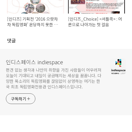
[인디즈] 기획전 '2016 으랏차
[인디즈_Choice] <셔틀콕> : 어
차 독립영화' 온당하지 못한 사
른으로 나아가는 첫 걸음
회에서의 외침 <불온한 당신>
인디토크(GV) 기록
댓글
인디스페이스 indiespace
편견 없는 생각과 나만의 취향을 가진 사람들이 어우러져
오늘이 기대되고 내일이 궁금해지는 세상을 꿈꿉니다. 다
양한 목소리의 독립영화를 끊임없이 상영하는 여기는 한
국 최초 독립영화전용관 인디스페이스입니다.
구독하기