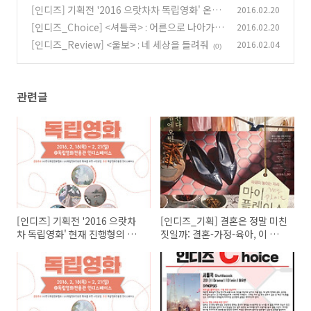
정-육아, 이 애증의 대상들에 대하여
(0)
[인디즈] 기획전 '2016 으랏차차 독립영화' 온당
2016.02.20
(0)
하지 못한 사회에서의 외침 <불온한 당신> 인디
[인디즈_Choice] <셔틀콕> : 어른으로 나아가는
2016.02.20
토크(GV) 기록
첫 걸음
(0)
[인디즈_Review] <울보> : 네 세상을 들려줘
2016.02.04
(0)
(0)
관련글
[인디즈] 기획전 '2016 으랏차
[인디즈_기획] 결혼은 정말 미친
차 독립영화' 현재 진행형의 기
짓일까: 결혼-가정-육아, 이 애증
록 <나쁜 나라> 인디토크(GV)
의 대상들에 대하여
기록