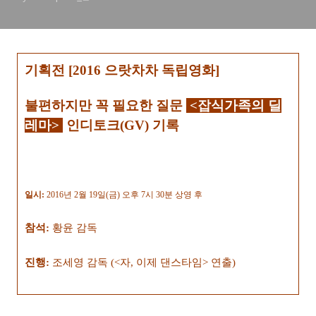
기획전 [2016 으랏차차 독립영화]
불편하지만 꼭 필요한 질문
<잡식가족의 딜
레마
>
인디토크(GV)
기
록
일시:
2016년 2
월 19
일(금
)
오후 7
시
30분
상영 후
참석:
황윤 감독
진행:
조세영 감독 (<자, 이제 댄스타임> 연출)