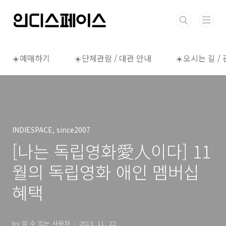
본문 바로가기
☀️예매하기
☀️단체관람 / 대관 안내
☀️오시는 길 /
INDIESPACE, since2007
[나는 독립영화愛人이다] 11
월의 독립영화 애인 멤버십
혜택
by 알 수 없는 사용자
2013. 11. 22.