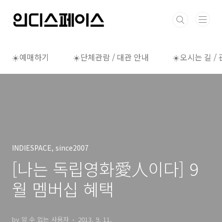
본문 바로가기
☀️예매하기
☀️단체관람 / 대관 안내
☀️오시는 길 /
INDIESPACE, since2007
[나는 독립영화愛人이다] 9
월 멤버십 혜택
by 알 수 없는 사용자
2013. 9. 11.