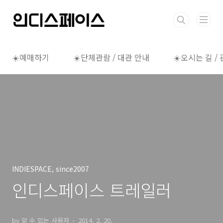
본문 바로가기
☀️예매하기
☀️단체관람 / 대관 안내
☀️오시는 길 /
INDIESPACE, since2007
인디스페이스 트레일러
by 알 수 없는 사용자
2014. 2. 20.