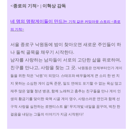
<종로의 기적> | 이혁상 감독
네 명의 명랑게이들이 만드는
기적 같은 커밍아웃 스토리 <종로
의 기적>
서울 종로구 낙원동에 밤이 찾아오면 새로운 주인들이 하
나 둘씩 골목을 채우기 시작한다.
남자를 사랑하는 남자들이 서로의 고단한 삶을 위로하며,
친구를 만나고, 사랑을 찾는 그 곳.
낙원동은 언제부터인가 게이
들을 위한 작은 ‘낙원’이 되었다.
스태프와 배우들에게 큰 소리 한 번 치
지 못하는 소심한 게이 감독 준문,
일도 연애도 포기할 수 없는 욕심 많고
재주 많은 열혈 청년 병권,
함께 노래하고 춤추는 친구들을 만나 게이 인
생의 황금기를 맞이한 쑥맥 시골 게이 영수,
사랑스러운 연인과 함께 선
구적 사랑을 실천하는 로맨티스트 욜!
무지개빛 내일을 꿈꾸며, 벅찬 한
걸음을 내딛는
그들의 이야기가 지금 시작된다!