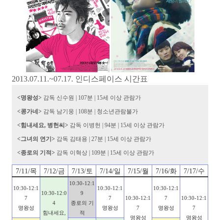
2013.07.11.~07.17. 인디스페이스 시간표
<명왕성>
감독 신수원 | 107분 | 15세 이상 관람가
<콩가네>
감독 남기웅 | 108분 | 청소년관람불가
<힘내세요, 병헌씨>
감독 이병헌 | 94분 | 15세 이상 관람가
<그녀의 연기>
감독 김태용 | 27분 | 15세 이상 관람가
<종로의 기적>
감독 이혁상 | 109분 | 15세 이상 관람가
7/11/목
7/12/금
7/13/토
7/14/일
7/15/월
7/16/화
7/17/수
10:30-12:1
10:30-12:1
10:30-12:1
10:30-12:1
10:30-12:0
9
7
7
10:30-12:1
7
10:30-12:1
4
종로의 기
명왕성
명왕성
7
명왕성
7
힘내세요,
적
명왕성
명왕성