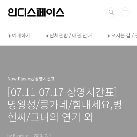
본문 바로가기
☀️예매하기
☀️단체관람 / 대관 안내
☀️오시는 길 /
Now Playing/상영시간표
[07.11-07.17 상영시간표]
명왕성/콩가네/힘내세요,병
헌씨/그녀의 연기 외
by Banglee
2013. 7. 4.