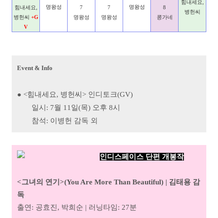
힘내세요,
명왕성
명왕성
힘내세요,
7
7
8
병헌씨
병헌씨
+G
명왕성
명왕성
콩가네
V
Event & Info
● <힘내세요, 병헌씨> 인디토크(GV)
일시: 7월 11일(목) 오후 8시
참석: 이병헌 감독 외
인디스페이스 단편 개봉작
<그녀의 연기>(You Are More Than Beautiful) | 김태용 감
독
출연: 공효진, 박희순 | 러닝타임: 27분