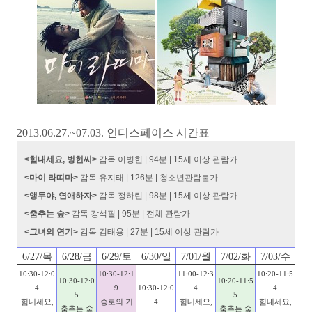
2013.06.27.~07.03. 인디스페이스 시간표
<힘내세요, 병헌씨>
감독 이병헌 | 94분 | 15세 이상 관람가
<마이 라띠마>
감독 유지태 | 126분 | 청소년관람불가
<앵두야, 연애하자>
감독 정하린 | 98분 | 15세 이상 관람가
<춤추는 숲>
감독 강석필 | 95분 | 전체 관람가
<그녀의 연기>
감독 김태용 | 27분 | 15세 이상 관람가
6/27/목
6/28/금
6/29/토
6/30/일
7/01/월
7/02/화
7/03/수
10:30-12:0
10:30-12:1
11:00-12:3
10:20-11:5
10:30-12:0
10:20-11:5
4
9
10:30-12:0
4
4
5
5
힘내세요,
종로의 기
4
힘내세요,
힘내세요,
춤추는 숲
춤추는 숲