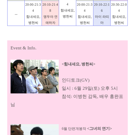
4
20:00-21:3
20:10-21:4
20:00-21:3
20:10-22:1
20:30-22:0
힘내세요,
4
8
4
6
4
ㅡ
병헌씨
힘내세요,
앵두야 연
힘내세요,
마이 라띠
힘내세요,
병헌씨
애하자
병헌씨
마
병헌씨
Event & Info.
<
힘내세요, 병헌씨>
인디토크(GV)
일시 : 6월 29일(토) 오후 5시
참석: 이병헌 감독, 배우 홍완표
님
<그녀의 연기>
6월 단편개봉작