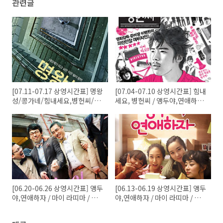
관련글
[07.11-07.17 상영시간표] 명왕
[07.04-07.10 상영시간표] 힘내
성/콩가네/힘내세요,병헌씨/그
세요, 병헌씨 / 앵두야,연애하자
녀의 연기 외
/ 춤추는 숲 / 마이 라띠마 외
[06.20-06.26 상영시간표] 앵두
[06.13-06.19 상영시간표] 앵두
야,연애하자 / 마이 라띠마 / 그
야,연애하자 / 마이 라띠마 / 그
녀의 연기 / 춤추는 숲 / 콘돌은
녀의 연기 / 춤추는 숲 / 콘돌은
날아간다 / 잠 못 드는 밤 외
날아간다 / 잠 못 드는 밤 외