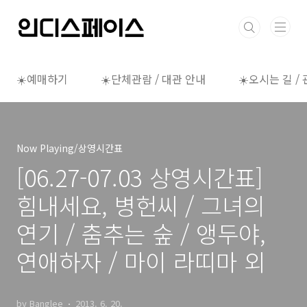
본문 바로가기
☀️예매하기
☀️단체관람 / 대관 안내
☀️오시는 길 /
Now Playing/상영시간표
[06.27-07.03 상영시간표]
힘내세요, 병헌씨 / 그녀의
연기 / 춤추는 숲 / 앵두야,
연애하자 / 마이 라띠마 외
by Banglee
2013. 6. 20.