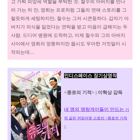
고 가짜 피앙세 역할을 부탁한 것. 철수의 아버지를 만나
러 가는 차 안, 영희는 프로처럼 그들의 연애 스토리를 그
럴듯하게 세팅하지만, 철수는 그저 시큰둥하다. 갑자기 아
버지가 의식을 잃었다는 연락을 받고 마음이 급해지는 두
사람. 드디어 병원에 도착하고, 이제 철수와 그의 아버지
사이에서 영희의 엉뚱하지만 몹시도 우아한 거짓말이 시
작되는데…
인디스페이스 장기상영작
<종로의 기적> | 이혁상 감독
네 명의 명랑게이들이 만드는
기
적 같은 커밍아웃 스토리 <종로의 기적
>