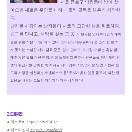
서울 종로구 낙원동에 밤이 찾
아오면 새로운 주인들이 하나 둘씩 골목을 채우기 시작한
다.
남자를 사랑하는 남자들이 서로의 고단한 삶을 위로하며,
친구를 만나고, 사랑을 찾는 그 곳.
낙원동은 언제부터인가 게이
들을 위한 작은 ‘낙원’이 되었다.
스태프와 배우들에게 큰 소리 한 번 치
지 못하는 소심한 게이 감독 준문,
일도 연애도 포기할 수 없는 욕심 많고
재주 많은 열혈 청년 병권,
함께 노래하고 춤추는 친구들을 만나 게이 인
생의 황금기를 맞이한 쑥맥 시골 게이 영수,
사랑스러운 연인과 함께 선
구적 사랑을 실천하는 로맨티스트 욜!
무지개빛 내일을 꿈꾸며, 벅찬 한
걸음을 내딛는
그들의 이야기가 지금 시작된다!
예매 안내
● 맥스무비
http://bit.ly/9BCgci
● 예스이십사
http://bit.ly/an5zh9