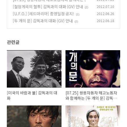
개의 문] 감독과의 대화
[철암계곡의 혈투] 감독과의 대화 (GV) 안내
2012.07.10
(2)
(2)
[U.F.O.] [레드마리아] 종영일정 공지!
2012.06.26
(2)
[두 개의 문] 감독과의 대화 (GV) 안내
2012.06.18
(2)
관련글
[미국의 바람과 불] 감독과의 대
[07.25] 쌍용자동차 해고노동자
화
와 함께하는 [두 개의 문] 감독과
의 대화