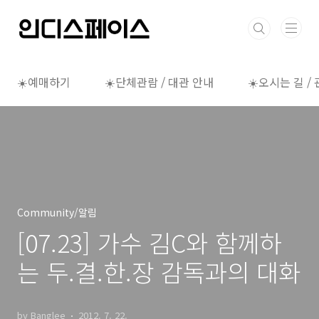
본문 바로가기
☀️예매하기
☀️단체관람 / 대관 안내
☀️오시는 길 /
Community/알림
[07.23] 가수 김C와 함께하
는 두.결.한.장 감독과의 대화
by Banglee
2012. 7. 22.