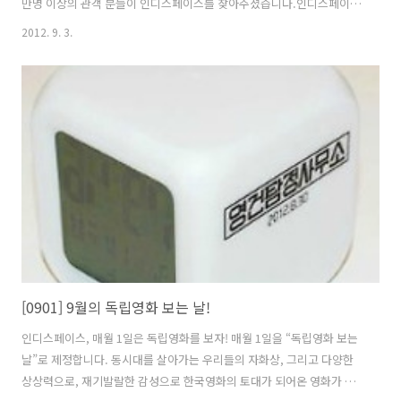
만명 이상의 관객 분들이 인디스페이스를 찾아주셨습니다.인디스페이스
가 재개관을 준비하면서 지금까지 오기에 관객 여러분의 애정과 응원이
2012. 9. 3.
가장 큰 힘이 되었습니다.고맙습니다. 더 큰 애정과 관심으로 인디스페이
스 지켜봐주세요 :) ---------------------------- 9월 5일, 인디스페이스의
재개관 100일을 축하해주세요.당첨 확률 75%의 이벤트! 인디스페이스
100일 잔치 기념 100원 뽑기의 행운이 시작됩니다.티켓 박스에 놓여진
돼지 저금통에 축하의 100원을 넣어주세요. 똑똑 뜯어보는 뽑기의 재미,
인디스페이스에서 마련해보았답니다!재미난 뽑기 이벤..
[0901] 9월의 독립영화 보는 날!
인디스페이스, 매월 1일은 독립영화를 보자! 매월 1일을 “독립영화 보는
날”로 제정합니다. 동시대를 살아가는 우리들의 자화상, 그리고 다양한
상상력으로, 재기발랄한 감성으로 한국영화의 토대가 되어온 영화가 바