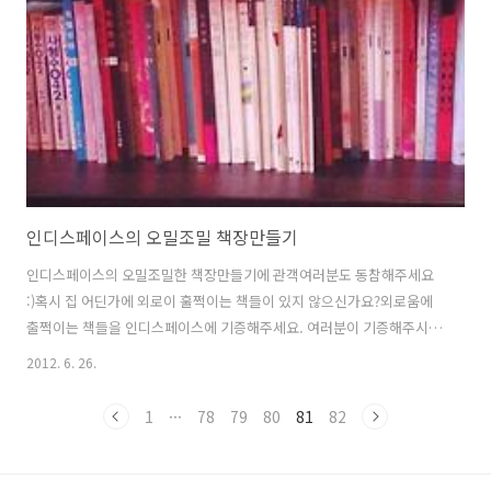
단체 할인 제외 중복 할인 가능) ◦ 다양한 이벤트와 함께 하는 독립영화
와의 특별한 만남 ◦ 인디스페이스만의 다양한 경품 이벤트까지. 8월 1
일 독립영화 보는날..
인디스페이스의 오밀조밀 책장만들기
인디스페이스의 오밀조밀한 책장만들기에 관객여러분도 동참해주세요
:)혹시 집 어딘가에 외로이 훌쩍이는 책들이 있지 않으신가요?외로움에
출쩍이는 책들을 인디스페이스에 기증해주세요. 여러분이 기증해주시는
책들이 영화 상영을 기다리시는 관객 여러분의 다정한 친구가 될 수 있답
2012. 6. 26.
니다. Book List 계간 독립영화 창간호-현재
==========================한국독립영화협회 제공 F.ound 매거
1
···
78
79
80
81
82
진 창간호-현재==========================F.ound 매거진 제공
거짓말-수상한 만화가 열세명의 아찔한 거짓말 열세가지교도관 나오키
1-7말랑고양이사형수 O42 1-5신체적 접촉에 관한 짧은 생각이토 준지