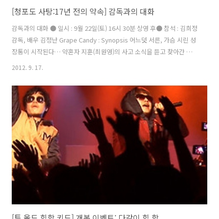
[청포도 사탕:17년 전의 약속] 감독과의 대화
감독과의 대화 ● 일시 : 9월 22일(토) 16시 30분 상영 후● 참석 : 김희정
감독, 배우 김정난 Grape Candy : Synopsis 어느덧 서른, 가슴 시린 성
장통이 시작된다… 약혼자 지훈(최원영)의 사고 소식을 듣고 찾아간 병
원에서 중학교 동창인 소라(박지윤)와 재회하게 된 선주(박진희). 지훈의
2012. 9. 17.
출판사에서 준비중인 신간의 작가가 소라라는 사실을 알게 된 선주는 알
수 없는 불안감에 휩싸인다. 지훈과 소라가 함께 가기로 한 출장에 지훈
을 따돌리고 합류한 선주는 그 곳에서 어린 시절 그들의 친구였던 여은의
언니 정은(김정난)을 만나게 된다. 돌아오는 길에 일어난 갑작스런 사고
로 어쩔 수 없이 정은의 집에 머무르게 된 그날 밤, 그녀들은 잊혀졌던 기
억과 마주하게 되는데… Director’s ..
[투 올드 힙합 키드] 개봉 이벤트: 다같이 힙.합.