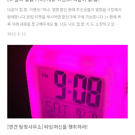
다같이 힙.합. 이벤트! 하나. 앨범 할인 판매 주인공들의 앨범을 극장에서
판매합니다.관람 티켓을 제시하면 할인가에 구매 가능합니다 :)+ 판매 목
록 아래 내용을 참고해주세요 둘. 너도 나도 힙.합.키.드.소장하고 있는
주인공들의 앨범을 가지고 오시면 관람료 1,000원 할인 혜택을 드립니
2012. 9. 12.
다. 셋. [인디:리뷰] 20자 관람평을 트위터에 남겨주세요.를 관람하시고
트위터에 짧은 관람평을 남겨주세요.(#인디스페이스 #투올드힙합키드)
추첨을 통해 인디스페이스 초대권(1인 2매)을 드립니다. 판매 앨범 소개
Artist 01. JJK 10년이 넘도록 역사를 이어 온 ADV (앙드레빌) 크루의 리
더. 특유의 직설적인 가사와 라임으로 골수 팬을 지니고 있으며, 영화 속
에 까메오로 등장하는 ‘바스코’는 “타협하지 않고..
[영건 탐정사무소] 타임머신을 쟁취하라!