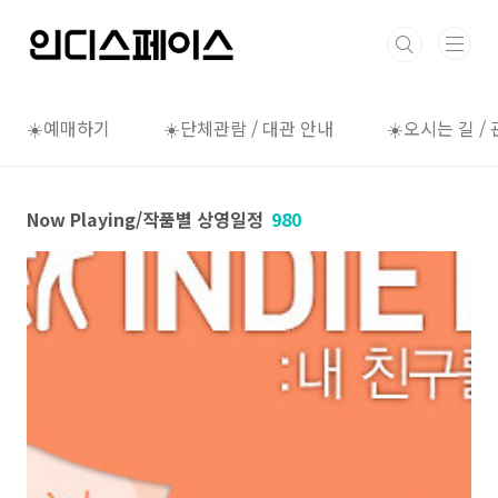
본문 바로가기
☀️예매하기
☀️단체관람 / 대관 안내
☀️오시는 길 /
Now Playing/작품별 상영일정
980