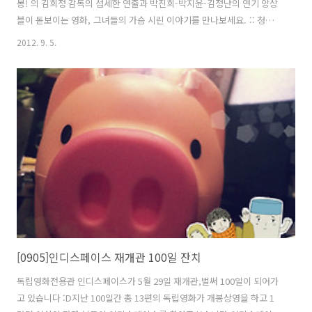
봉! 의 김희정 감독의 섬세한 연출과 박진희-박지윤-김정난의 연기 앙상
블이 돋보이는 영화, 그녀들의 가슴 시린 이야기를 만나보세요. :: 청포
도 사탕과 함께하는 이벤트 ::하나. [삼삼한 그녀들] 여자 3분이 함께 '청
2012. 9. 5.
포도 사탕'을 관람하면 각각 1천원의 할인 혜택을 드립니다.둘. [인디:리
뷰] 청포도 사탕을 관람하시고 트위터에 리뷰를 남겨주세요. 추첨을
통해 인디스페이스 초대권을 선물로 드립니다. (해시태그 #인디스페이
스 #청포도사탕)셋. 모든 관객분들께는 달콤한 '청포도 사탕'을 드립니
다.
[0905]인디스페이스 재개관 100일 잔치
독립영화전용관 인디스페이스가 5월 29일 재개관,벌써 100일이 되어가
고 있습니다 :D지난 100일간 총 13편의 독립영화가 개봉상영을 하고 1