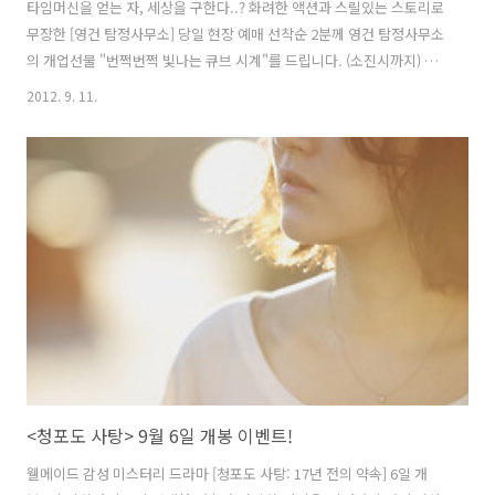
타임머신을 얻는 자, 세상을 구한다..? 화려한 액션과 스릴있는 스토리로
무장한 [영건 탐정사무소] 당일 현장 예매 선착순 2분께 영건 탐정사무소
의 개업선물 "번쩍번쩍 빛나는 큐브 시계"를 드립니다. (소진시까지) 타
임머신 쟁취를 위해! 서두르세요 :D
2012. 9. 11.
<청포도 사탕> 9월 6일 개봉 이벤트!
웰메이드 감성 미스터리 드라마 [청포도 사탕: 17년 전의 약속] 6일 개