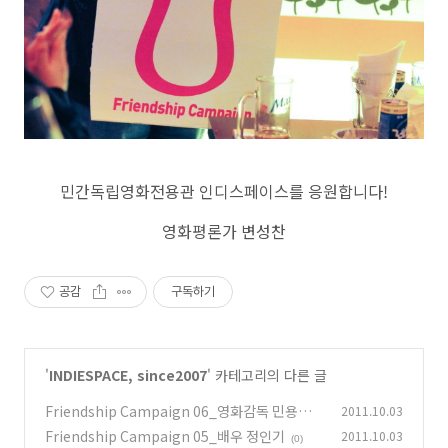
민간독립영화전용관 인디스페이스를 응원합니다!
영화평론가 변성찬
공감
구독하기
'
INDIESPACE, since2007
' 카테고리의 다른 글
Friendship Campaign 06_영화감독 민용근
2011.10.03
Friendship Campaign 05_배우 정인기
2011.10.03
(0)
(0)