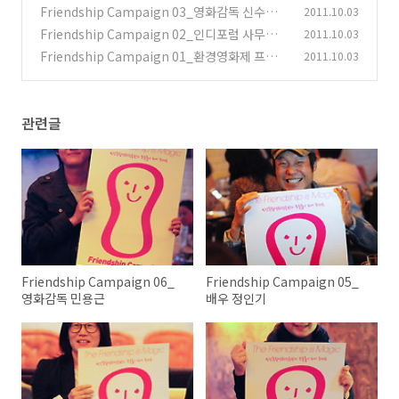
Friendship Campaign 03_영화감독 신수원
2011.10.03
Friendship Campaign 02_인디포럼 사무국
2011.10.03
(0)
장 상히 님
Friendship Campaign 01_환경영화제 프로
2011.10.03
(0)
그래머 김영우 님
(0)
관련글
Friendship Campaign 06_
Friendship Campaign 05_
영화감독 민용근
배우 정인기