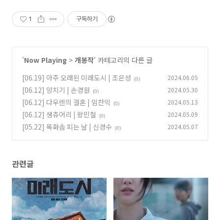
1
구독하기
'
Now Playing
>
개봉작
' 카테고리의 다른 글
[06.19] 아주 오래된 미래도시 | 조은성
2024.06.05
(0)
[06.12] 양치기 | 손경원
2024.05.30
(0)
[06.12] 다우렌의 결혼 | 임찬익
2024.05.13
(0)
[06.12] 생츄어리 | 왕민철
2024.05.09
(0)
[05.22] 목화솜 피는 날 | 신경수
2024.05.07
(0)
관련글