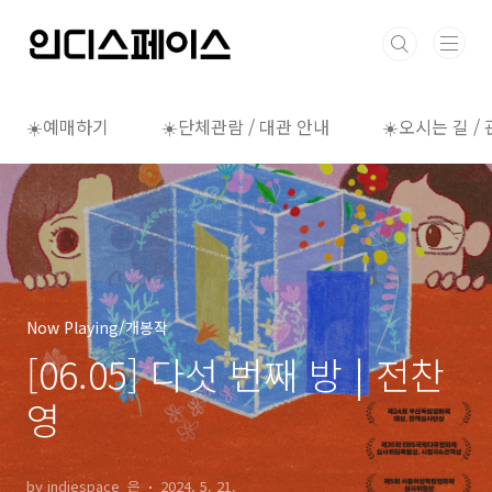
본문 바로가기
☀️예매하기
☀️단체관람 / 대관 안내
☀️오시는 길 /
Now Playing/개봉작
[06.05] 다섯 번째 방 | 전찬
영
by indiespace_은
2024. 5. 21.