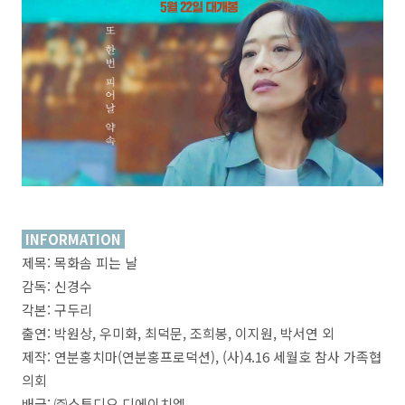
INFORMATION
제목: 목화솜 피는 날
감독: 신경수
각본: 구두리
출연: 박원상, 우미화, 최덕문, 조희봉, 이지원, 박서연 외
제작: 연분홍치마(연분홍프로덕션), (사)4.16 세월호 참사 가족협
의회
배급: ㈜스튜디오 디에이치엘