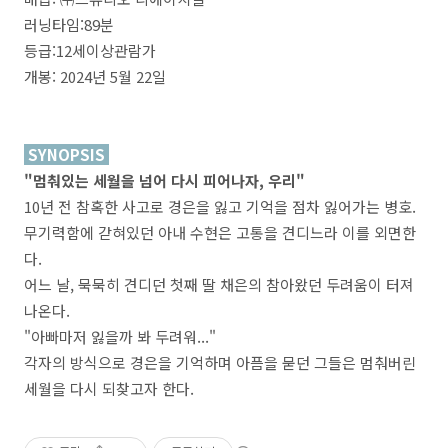
러닝타임:89분
등급:12세이상관람가
개봉: 2024년 5월 22일
SYNOPSIS
"멈춰있는 세월을 넘어 다시 피어나자, 우리"
10년 전 참혹한 사고로 경은을 잃고 기억을 점차 잃어가는 병호.
무기력함에 갇혀있던 아내 수현은 고통을 견디느라 이를 외면한
다.
어느 날, 묵묵히 견디던 첫째 딸 채은의 참아왔던 두려움이 터져
나온다.
"아빠마저 잃을까 봐 두려워..."
각자의 방식으로 경은을 기억하며 아픔을 묻던 그들은 멈춰버린
세월을 다시 되찾고자 한다.