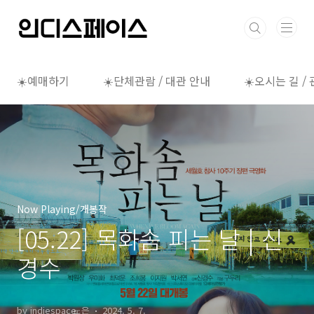
본문 바로가기
☀️예매하기
☀️단체관람 / 대관 안내
☀️오시는 길 /
Now Playing/개봉작
[05.22] 목화솜 피는 날 | 신
경수
by indiespace_은
2024. 5. 7.