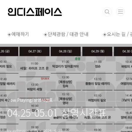
본문 바로가기
☀️예매하기
☀️단체관람 / 대관 안내
☀️오시는 길 /
Now Playing/상영시간표
04.25-05.01 상영시간표
by indiespace_은
2024. 4. 22.