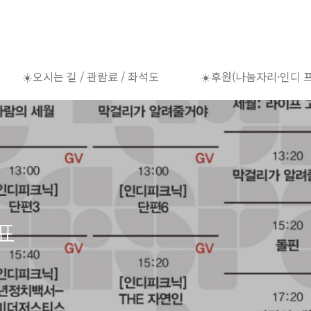
☀️오시는 길 / 관람료 / 좌석도
☀️후원(나눔자리·인디 
간표