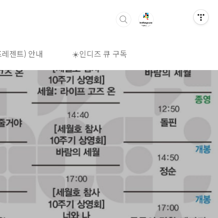
프레젠트) 안내
☀️인디즈 큐 구독
🌈상영시간표