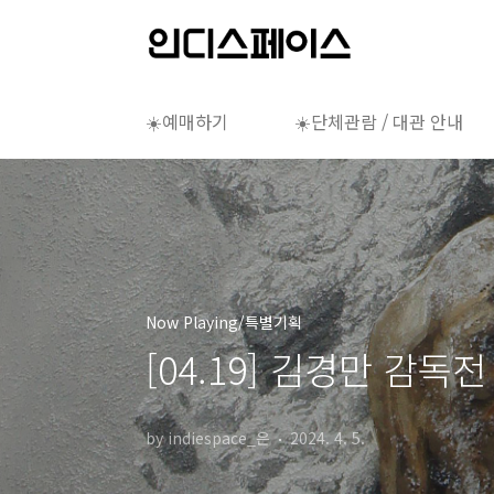
본문 바로가기
☀️예매하기
☀️단체관람 / 대관 안내
Now Playing/특별기획
[04.19] 김경만 감독전
by indiespace_은
2024. 4. 5.