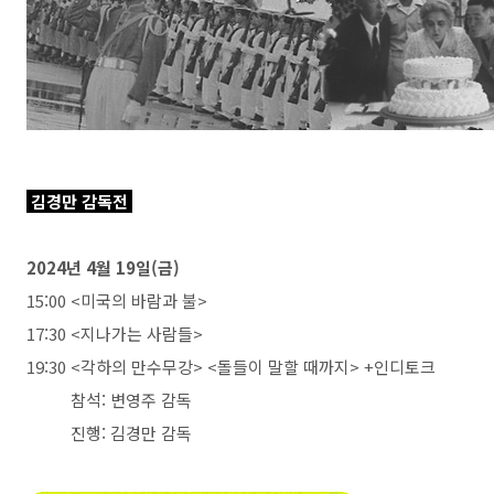
김경만 감독전
2024년 4월 19일(금)
15:00 <미국의 바람과 불>
17:30 <지나가는 사람들>
19:30 <각하의 만수무강> <돌들이 말할 때까지> +인디토크
참석: 변영주 감독
진행: 김경만 감독