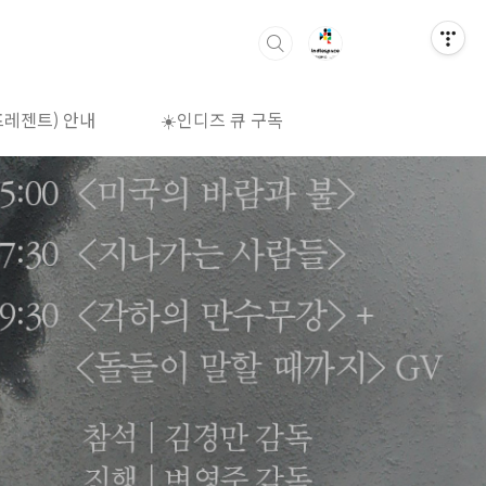
프레젠트) 안내
☀️인디즈 큐 구독
🌈상영시간표