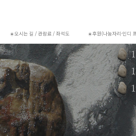
☀️오시는 길 / 관람료 / 좌석도
☀️후원(나눔자리·인디 