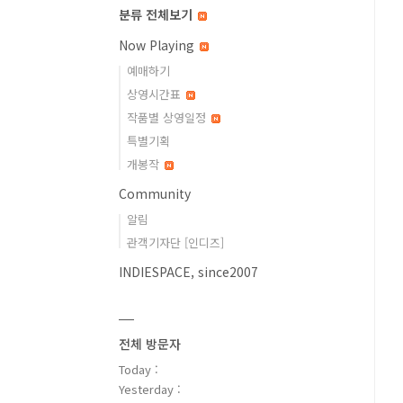
분류 전체보기
Now Playing
예매하기
상영시간표
작품별 상영일정
특별기획
개봉작
Community
알림
관객기자단 [인디즈]
INDIESPACE, since2007
전체 방문자
Today :
Yesterday :