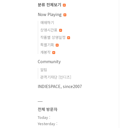
분류 전체보기
Now Playing
예매하기
상영시간표
작품별 상영일정
특별기획
개봉작
Community
알림
관객기자단 [인디즈]
INDIESPACE, since2007
전체 방문자
Today :
Yesterday :