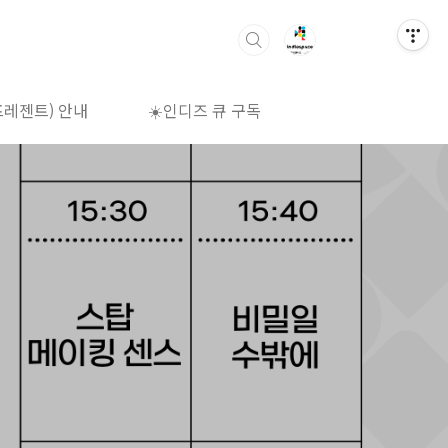
프레젠트) 안내
☀️인디즈 큐 구독
🌈상영시간표