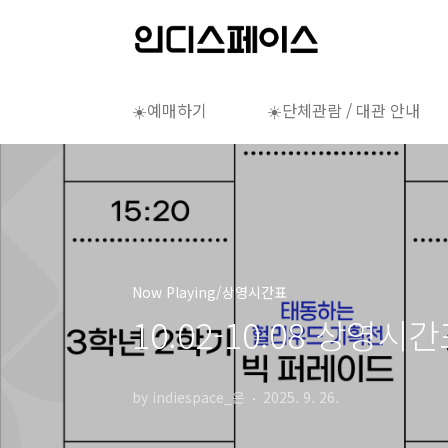
본문 바로가기
☀️예매하기
☀️단체관람 / 대관 안내
Now Playing/상영시간표
10.02-10.08 상영시
by indiespace_은
2025. 9. 26.