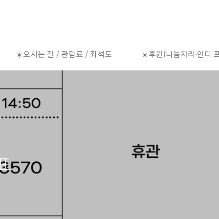
☀️오시는 길 / 관람료 / 좌석도
☀️후원(나눔자리·인디 
간표