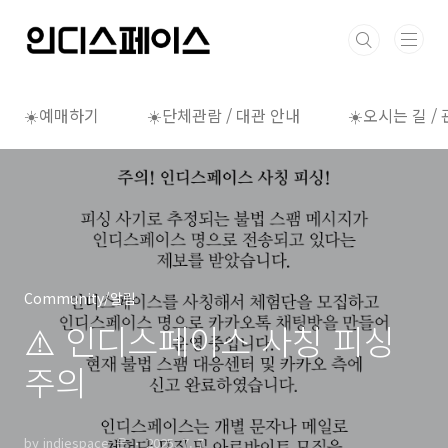
본문 바로가기
☀️예매하기
☀️단체관람 / 대관 안내
☀️오시는 길 /
Community/알림
⚠️ 인디스페이스 사칭 피싱
주의
by indiespace_은
2025. 7. 7.