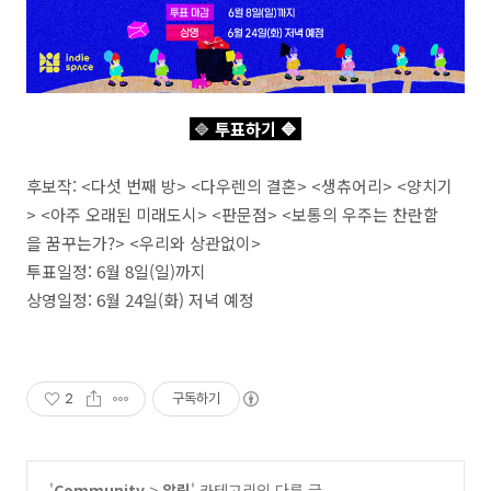
🔷
투표하기
🔷
후보작: <다섯 번째 방> <다우렌의 결혼> <생츄어리> <양치기
> <아주 오래된 미래도시> <판문점> <보통의 우주는 찬란함
을 꿈꾸는가?> <우리와 상관없이>
투표일정: 6월 8일(일)까지
상영일정: 6월 24일(화) 저녁 예정
2
구독하기
'
Community
>
알림
' 카테고리의 다른 글