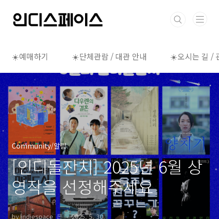
본문 바로가기
☀️예매하기
☀️단체관람 / 대관 안내
☀️오시는 길 /
Community/알림
[인디돌잔치] 2025년 6월 상
영작을 선정해주세요
by indiespace_은
2025. 5. 30.