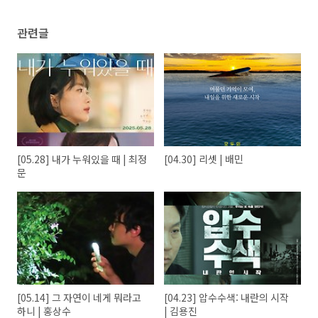
관련글
[05.28] 내가 누워있을 때 | 최정
[04.30] 리셋 | 배민
문
[05.14] 그 자연이 네게 뭐라고
[04.23] 압수수색: 내란의 시작
하니 | 홍상수
| 김용진