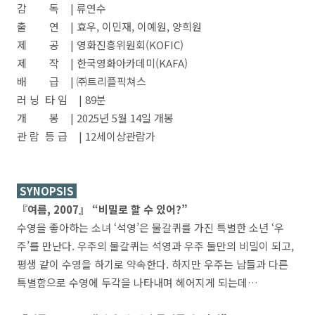
감 독 | 류연수
출 연 | 효우, 이민재, 이예원, 양희원
제 공 | 영화진흥위원회(KOFIC)
제 작 | 한국영화아카데미(KAFA)
배 급 | ㈜트리플픽쳐스
러 닝 타 임 | 89분
개 봉 | 2025년 5월 14일 개봉
관 람 등 급 | 12세이상관람가
SYNOPSIS
『여름, 2007』 “비밀로 할 수 있어?”
수영을 좋아하는 소녀 ‘석영’은 물갈퀴를 가진 특별한 소년 ‘우
주’를 만난다. 우주의 물갈퀴는 석영과 우주 둘만의 비밀이 되고,
평생 같이 수영을 하기로 약속한다. 하지만 우주는 남들과 다른
특별함으로 수영에 두각을 나타내며 헤어지게 되는데…