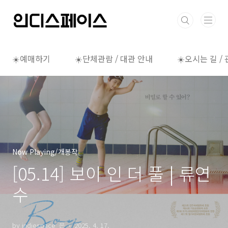
본문 바로가기
☀️예매하기
☀️단체관람 / 대관 안내
☀️오시는 길 /
Now Playing/개봉작
[05.14] 보이 인 더 풀 | 류연
수
by indiespace_은
2025. 4. 17.