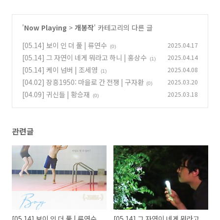
'
Now Playing
>
개봉작
' 카테고리의 다른 글
[05.14] 보이 인 더 풀 | 류연수
2025.04.17
(0)
[05.14] 그 자연이 네게 뭐라고 하니 | 홍상수
2025.04.14
(1)
[05.14] 케이 넘버 | 조세영
2025.04.08
(1)
[04.02] 장흥1950: 마을로 간 전쟁 | 구자환
2025.03.20
(0)
[04.09] 귀신들 | 황승재
2025.03.18
(0)
관련글
[05.14] 보이 인 더 풀 | 류연수
[05.14] 그 자연이 네게 뭐라고