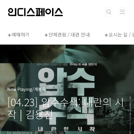
본문 바로가기
☀️예매하기
☀️단체관람 / 대관 안내
☀️오시는 길 /
Now Playing/개봉작
[04.23] 압수수색: 내란의 시
작 | 김용진
by indiespace_은
2025. 4. 10.