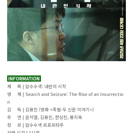
INFORMATION
제 목 | 압수수색: 내란의 시작
영 제 | Search and Seizure: The Rise of an Insurrectio
n
감 독 | 김용진 (영화 <족벌-두 신문 이야기>)
주 연 | 윤석열, 김용진, 한상진, 봉지욱
장 르 | 압수수색 르포르타주
상영 시간 | 111분