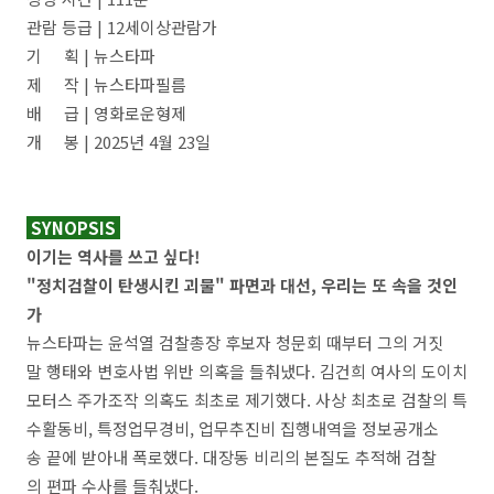
관람 등급 | 12세이상관람가
기 획 | 뉴스타파
제 작 | 뉴스타파필름
배 급 | 영화로운형제
개 봉 | 2025년 4월 23일
SYNOPSIS
이기는 역사를 쓰고 싶다!
"정치검찰이 탄생시킨 괴물" 파면과 대선, 우리는 또 속을 것인
가
뉴스타파는 윤석열 검찰총장 후보자 청문회 때부터 그의 거짓
말 행태와 변호사법 위반 의혹을 들춰냈다. 김건희 여사의 도이치
모터스 주가조작 의혹도 최초로 제기했다. 사상 최초로 검찰의 특
수활동비, 특정업무경비, 업무추진비 집행내역을 정보공개소
송 끝에 받아내 폭로했다. 대장동 비리의 본질도 추적해 검찰
의 편파 수사를 들춰냈다.