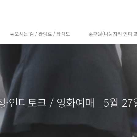
☀️오시는 길 / 관람료 / 좌석도
☀️후원(나눔자리·인디 
·인디토크 / 영화예매 _5월 27