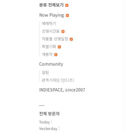
분류 전체보기
Now Playing
예매하기
상영시간표
작품별 상영일정
특별기획
개봉작
Community
알림
관객기자단 [인디즈]
INDIESPACE, since2007
전체 방문자
Today :
Yesterday :