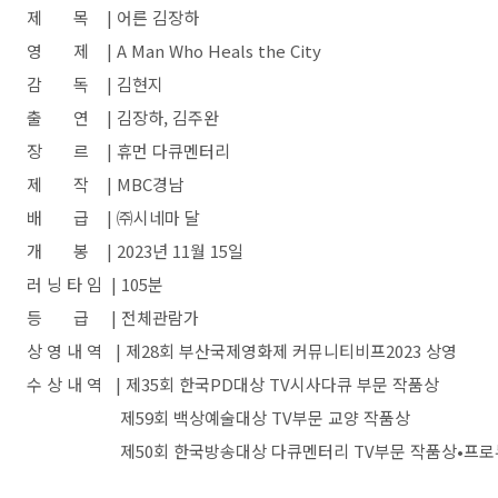
제 목 | 어른 김장하
영 제 | A Man Who Heals the City
감 독 | 김현지
출 연 | 김장하, 김주완
장 르 | 휴먼 다큐멘터리
제 작 | MBC경남
배 급 | ㈜시네마 달
개 봉 | 2023년 11월 15일
러 닝 타 임 | 105분
등 급 | 전체관람가
상 영 내 역 | 제28회 부산국제영화제 커뮤니티비프2023 상영
수 상 내 역 | 제35회 한국PD대상 TV시사다큐 부문 작품상
제59회 백상예술대상 TV부문 교양 작품상
제50회 한국방송대상 다큐멘터리 TV부문 작품상•프로듀