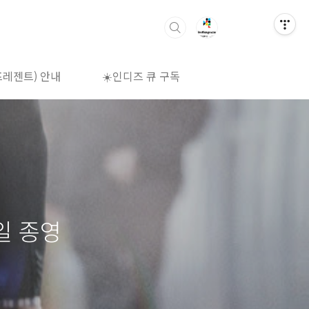
프레젠트) 안내
☀️인디즈 큐 구독
🌈상영시간표
일 종영