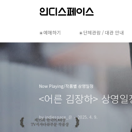
본문 바로가기
☀️예매하기
☀️단체관람 / 대관 안내
Now Playing/작품별 상영일정
<어른 김장하> 상영일정
by indiespace_은
2025. 4. 9.