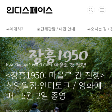
본문 바로가기
☀️예매하기
☀️단체관람 / 대관 안내
☀️오시는 길 /
Now Playing/작품별 상영일정
<장흥1950: 마을로 간 전쟁>
상영일정·인디토크 / 영화예
매 _5월 2일 종영
by indiespace_은
2025. 3. 20.