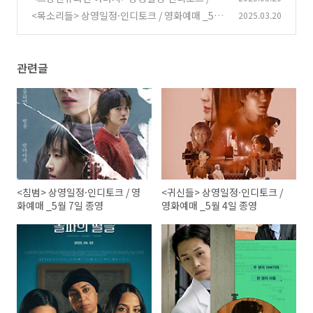
화예매 _5월 6일 종영
<목소리들> 상영일정·인디토크 / 영화예매 _5월
2025.03.20
(0)
19일 종영
(0)
관련글
<침범> 상영일정·인디토크 / 영
<귀신들> 상영일정·인디토크 /
화예매 _5월 7일 종영
영화예매 _5월 4일 종영