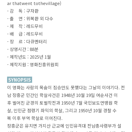
ar thatwent tothevillage)
- 감 독 : 구자환
- 출 연 : 위복환 외 다수
- 제 작 : 레드무비
- 배 급 : 레드무비
- 장 르 : 다큐멘터리
- 상영시간 : 88분
- 제작년도 : 2025년 1월
- 제작지원 : 영화진흥위원회
SYNOPSIS
이 영화는 사람의 목숨이 짐승만도 못했다는 그날의 이야기다. 전
남 장흥군 민간인 학살사건은 1948년 10월 19일 여순사건 이
후 벌어진 군경의 토벌작전과 1950년 7월 국민보도연맹원 학
살, 인민군 점령기 좌익의 학살, 그리고 1950년 10월 경찰 수
복 이후 부역 학살로 이어진다.
장흥군은 유치면 가지산 근교에 인민유격대 전남총사령부가 설