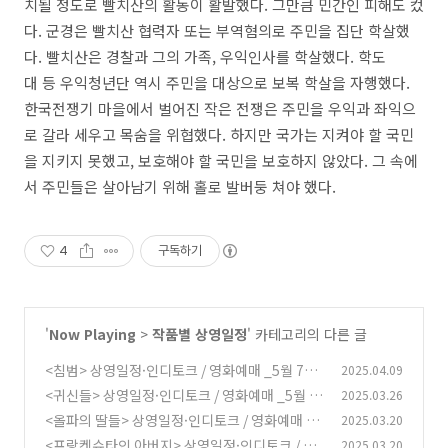
치될 정도로 빨치산의 활동이 활발했다. 그만큼 민간인 피해도 컸
다. 군경은 빨치산 협력자 또는 부역혐의로 주민을 집단 학살했
다. 빨치산은 경찰과 그의 가족, 우익인사를 학살했다. 학도
대 등 우익청년단 역시 주민을 대상으로 보복 학살을 자행했다.
한국전쟁기 마을에서 벌어진 작은 전쟁은 주민을 우익과 좌익으
로 갈라 세우고 목숨을 위협했다. 하지만 국가는 지켜야 할 국민
을 지키지 못했고, 보호해야 할 국민을 보호하지 않았다. 그 속에
서 주민들은 살아남기 위해 홀로 발버둥 쳐야 했다.
4
구독하기
'
Now Playing
>
작품별 상영일정
' 카테고리의 다른 글
<침범> 상영일정·인디토크 / 영화예매 _5월 7일
2025.04.09
종영
<귀신들> 상영일정·인디토크 / 영화예매 _5월 4
2025.03.26
(1)
일 종영
<올파의 딸들> 상영일정·인디토크 / 영화예매 _
2025.03.20
(0)
6월 12일 종영
<프랑켄슈타인 아버지> 상영일정·인디토크 / 영
2025.03.20
(0)