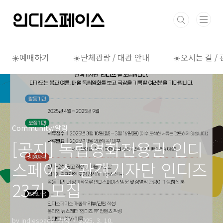
본문 바로가기
☀️예매하기
☀️단체관람 / 대관 안내
☀️오시는 길 /
Community/알림
[공지] 독립영화전용관 인디
스페이스 관객기자단 인디즈
23기 모집
by indiespace_가람
2025. 3. 10.