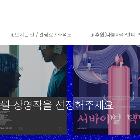
☀️오시는 길 / 관람료 / 좌석도
☀️후원(나눔자리·인디 
 2월 상영작을 선정해주세요