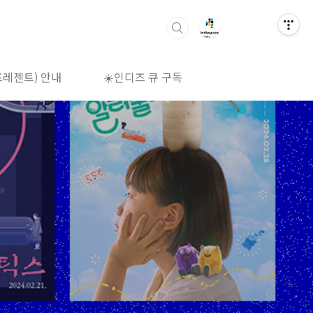
프레젠트) 안내
☀️인디즈 큐 구독
🌈상영시간표