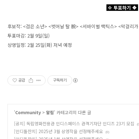
🔷
투표하기
🔷
후보작: <검은 소년> <벗어날 탈 脫> <서바이벌 택틱스> <막걸리
투표마감: 2월 9일(일)
상영일정: 2월 25일(화) 저녁 예정
공감
구독하기
'
Community
>
알림
' 카테고리의 다른 글
[공지] 독립영화전용관 인디스페이스 관객기자단 인디즈 23기 모집
(
[인디돌잔치] 2025년 3월 상영작을 선정해주세요
(0)