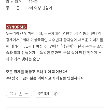
러 닝 타 임 | 104분
등 급 | 12세 이상 관람가
SYNOPSIS
누군가에겐 잊혀진 무대, 누군가에겐 영원한 꿈! 전통과 현대의
경계에서 3세대 여성국극인 박수빈과 황지영이 새로운 이야기를
써 내려간다. 1세대 여성국극인이자 '정년이'의 실제 주인공 조영
숙과 함께 만들어가는 특별한 춘향전. 웃음 속에 담긴 진심이 무
대 위에서 빛나는 순간.
모든 경계를 허물고 무대 위에 피어난다!
<여성국극 끊어질듯 이어지고 사라질듯 영원하다>
1
구독하기