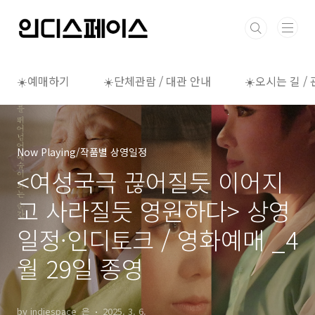
본문 바로가기
☀️예매하기
☀️단체관람 / 대관 안내
☀️오시는 길 /
Now Playing/작품별 상영일정
<여성국극 끊어질듯 이어지
고 사라질듯 영원하다> 상영
일정·인디토크 / 영화예매 _4
월 29일 종영
by indiespace_은
2025. 3. 6.