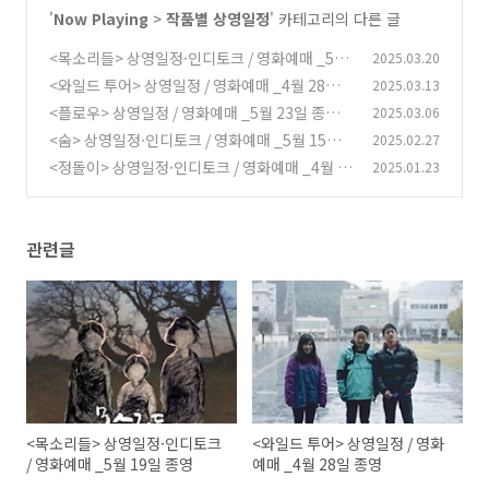
'
Now Playing
>
작품별 상영일정
' 카테고리의 다른 글
<목소리들> 상영일정·인디토크 / 영화예매 _5월
2025.03.20
19일 종영
<와일드 투어> 상영일정 / 영화예매 _4월 28일
2025.03.13
(0)
종영
<플로우> 상영일정 / 영화예매 _5월 23일 종영
2025.03.06
(0)
<숨> 상영일정·인디토크 / 영화예매 _5월 15일
2025.02.27
(0)
종영
<정돌이> 상영일정·인디토크 / 영화예매 _4월 8
2025.01.23
(0)
일 종영
(1)
관련글
<목소리들> 상영일정·인디토크
<와일드 투어> 상영일정 / 영화
/ 영화예매 _5월 19일 종영
예매 _4월 28일 종영