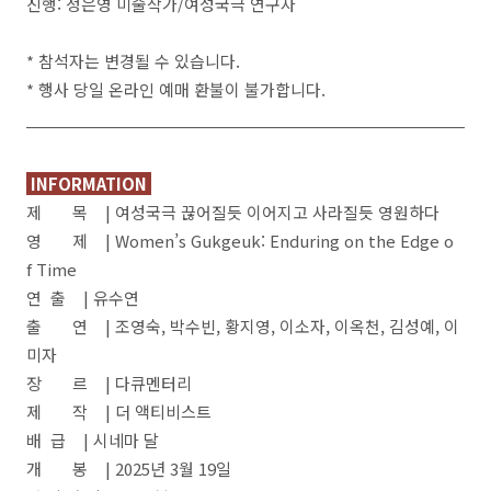
진행: 정은영 미술작가/여성국극 연구자
* 참석자는 변경될 수 있습니다.
* 행사 당일 온라인 예매 환불이 불가합니다.
INFORMATION
제 목 | 여성국극 끊어질듯 이어지고 사라질듯 영원하다
영 제 | Women’s Gukgeuk: Enduring on the Edge o
f Time
연 출 | 유수연
출 연 | 조영숙, 박수빈, 황지영, 이소자, 이옥천, 김성예, 이
미자
장 르 | 다큐멘터리
제 작 | 더 액티비스트
배 급 | 시네마 달
개 봉 | 2025년 3월 19일