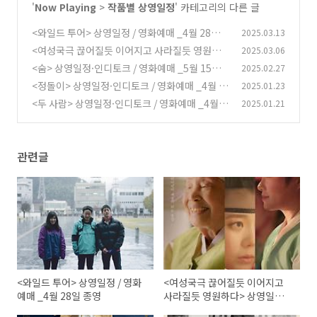
'
Now Playing
>
작품별 상영일정
' 카테고리의 다른 글
<와일드 투어> 상영일정 / 영화예매 _4월 28일
2025.03.13
종영
<여성국극 끊어질듯 이어지고 사라질듯 영원하
2025.03.06
(0)
다> 상영일정·인디토크 / 영화예매 _4월 29일 종
<숨> 상영일정·인디토크 / 영화예매 _5월 15일
2025.02.27
영
종영
(0)
<정돌이> 상영일정·인디토크 / 영화예매 _4월 8
2025.01.23
(0)
일 종영
<두 사람> 상영일정·인디토크 / 영화예매 _4월 5
2025.01.21
(1)
일 종영
(0)
관련글
<와일드 투어> 상영일정 / 영화
<여성국극 끊어질듯 이어지고
예매 _4월 28일 종영
사라질듯 영원하다> 상영일정·
인디토크 / 영화예매 _4월 29일