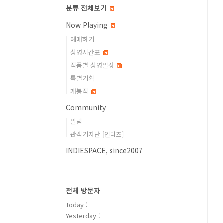
분류 전체보기
Now Playing
예매하기
상영시간표
작품별 상영일정
특별기획
개봉작
Community
알림
관객기자단 [인디즈]
INDIESPACE, since2007
전체 방문자
Today :
Yesterday :