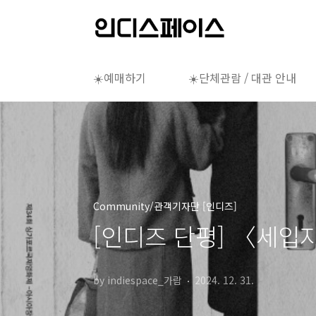
본문 바로가기
☀️예매하기
☀️단체관람 / 대관 안내
Community/관객기자단 [인디즈]
[인디즈 단평] 〈세입
by indiespace_가람
2024. 12. 31.