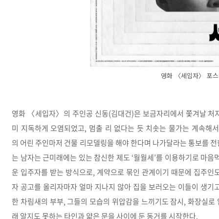
영화 〈세입자〉 포
영화 〈세입자〉의 주인공 신동(김대건)은 보금자리에서 쫓겨날 처지
미 지독하게 오염되었고, 멈출 리 없다는 듯 치솟는 물가는 계속해서
의 어린 주인마저 건물 리모델링을 해야 한다며 나가달라는 통보를 전
는 남자는 근미래에는 있는 참신한 제도 ‘월월세’를 이용하기로 마음먹
운 입주자를 받는 방식으로, 계약으로 묶인 관계이기 때문에 집주인도
자 공고를 올리자마자 얼마 지나지 않아 집을 보러오는 이들이 생기고
한 차림새의 부부, 그들의 모습의 위압감을 느끼기도 잠시, 화장실로
래 알지도 못하는 타인과 얇은 문을 사이에 둔 동거를 시작한다.