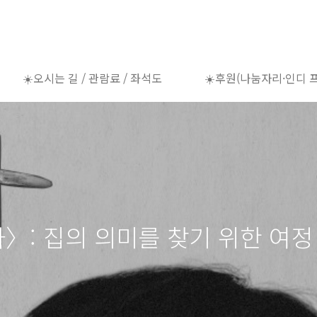
☀️오시는 길 / 관람료 / 좌석도
☀️후원(나눔자리·인디 
자〉: 집의 의미를 찾기 위한 여정