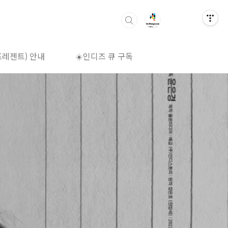
프레젠트) 안내
☀️인디즈 큐 구독
🌈상영시간표