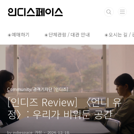
본문 바로가기
☀️예매하기
☀️단체관람 / 대관 안내
☀️오시는 길 /
Community/관객기자단 [인디즈]
[인디즈 Review] 〈언니 유
정〉: 우리가 비워둔 공간
by indiespace_가람
2024. 12. 18.