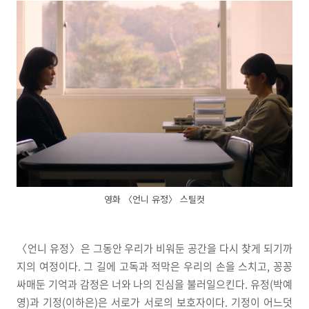
영화 〈언니 유정〉 스틸컷
〈언니 유정〉은 그동안 우리가 비워둔 공간을 다시 찾게 되기까
지의 여정이다. 그 길에 고독과 적막은 우리의 손을 스치고, 꽁꽁
싸매둔 기억과 감정은 너와 나의 진심을 불러일으킨다. 유정(박예
영)과 기정(이하은)은 서로가 서로의 보호자이다. 기정이 어느덧