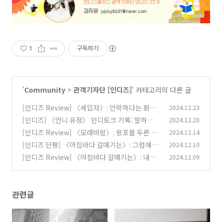
1
구독하기
'
Community
>
관객기자단 [인디즈]
' 카테고리의 다른 글
[인디즈 Review] 〈세입자〉: 안락하다는 환각
2024.12.23
[인디즈] 〈언니 유정〉 인디토크 기록: 말하지
2024.12.20
(0)
않아도
[인디즈 Review] 〈모래바람〉: 용포를 두른 여
2024.12.14
(4)
자들
[인디즈 단평] 〈아침바다 갈매기는〉: 그럼에도
2024.12.10
(5)
존속하는 것들
[인디즈 Review] 〈아침바다 갈매기는〉: 내일
2024.12.09
(2)
은 내일의 태양이 뜬다
(3)
관련글