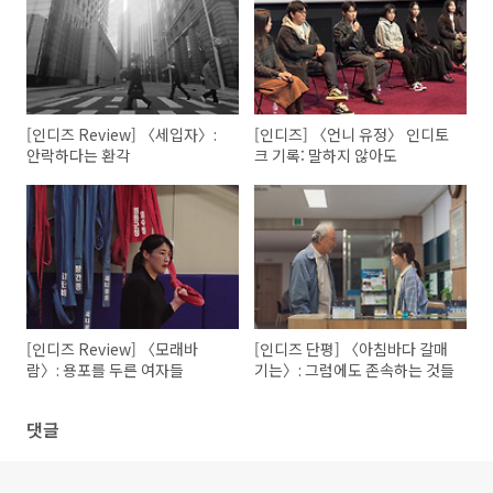
[인디즈 Review] 〈세입자〉:
[인디즈] 〈언니 유정〉 인디토
안락하다는 환각
크 기록: 말하지 않아도
[인디즈 Review] 〈모래바
[인디즈 단평] 〈아침바다 갈매
람〉: 용포를 두른 여자들
기는〉: 그럼에도 존속하는 것들
댓글