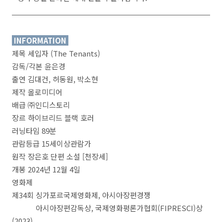
INFORMATION
제목 세입자 (The Tenants)
감독/각본 윤은경
출연 김대건, 허동원, 박소현
제작 올로미디어
배급 ㈜인디스토리
장르 하이브리드 블랙 호러
러닝타임 89분
관람등급 15세이상관람가
원작 장은호 단편 소설 [천장세]
개봉 2024년 12월 4일
영화제
제34회 싱가포르국제영화제, 아시아장편경쟁
아시아장편감독상, 국제영화평론가협회(FIPRESCI)상
(2023)