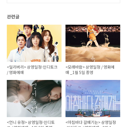
23일 종영
(4)
관련글
<딜리버리> 상영일정·인디토크
<모래바람> 상영일정 / 영화예
/ 영화예매
매 _1월 5일 종영
<언니 유정> 상영일정·인디토
<아침바다 갈매기는> 상영일정