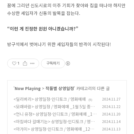
꿈에 그리던 신도시로의 이주 기회가 찾아와 집을 떠나야 하지만
수상한 세입자가 신동의 발목을 잡는다.
“이런 게 진정한 윈윈 아니겠습니까?”
방구석에서 벗어나기 위한 세입자들의 반격이 시작된다!
1
구독하기
'
Now Playing
>
작품별 상영일정
' 카테고리의 다른 글
<딜리버리> 상영일정·인디토크 / 영화예매
2024.11.27
(5)
<모래바람> 상영일정 / 영화예매 _1월 5일 종영
2024.11.22
<언니 유정> 상영일정·인디토크 / 영화예매 _1
2024.11.20
(2)
월 6일 종영
<아침바다 갈매기는> 상영일정·인디토크 / 영화
2024.11.14
(2)
예매 _3월 16일 종영
<아가미> 상영일정·인디토크 / 영화예매 _12월
2024.11.13
(6)