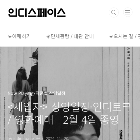
본문 바로가기
☀️예매하기
☀️단체관람 / 대관 안내
☀️오시는 길 /
Now Playing/작품별 상영일정
<세입자> 상영일정·인디토크
/ 영화예매 _2월 4일 종영
by indiespace_은
2024. 11. 20.