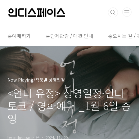
본문 바로가기
☀️예매하기
☀️단체관람 / 대관 안내
☀️오시는 길 /
Now Playing/작품별 상영일정
<언니 유정> 상영일정·인디
토크 / 영화예매 _1월 6일 종
영
by indiespace_은
2024. 11. 20.