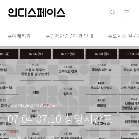
본문 바로가기
☀️예매하기
☀️단체관람 / 대관 안내
☀️오시는 길 /
Now Playing/상영시간표
07.04-07.10 상영시간표
by indiespace_은
2024. 6. 27.