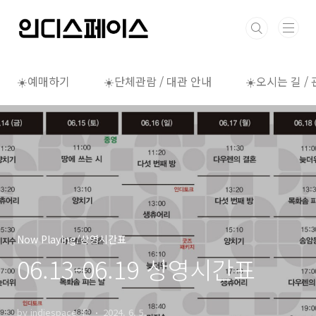
본문 바로가기
☀️예매하기
☀️단체관람 / 대관 안내
☀️오시는 길 /
Now Playing/상영시간표
06.13-06.19 상영시간표
by indiespace_은
2024. 6. 5.