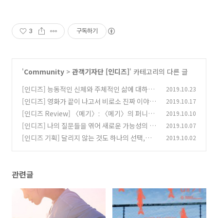
3
구독하기
'
Community
>
관객기자단 [인디즈]
' 카테고리의 다른 글
[인디즈] 능동적인 신체와 주체적인 삶에 대하여
2019.10.23
<아워 바디> 인디토크 기록
[인디즈] 영화가 끝이 나고서 비로소 진짜 이야기
2019.10.17
(0)
가 시작되는 영화 〈메기〉 인디토크 기록
[인디즈 Review] 〈메기〉: 〈메기〉의 퍼니게
2019.10.10
(0)
임; "그 누가 사진을 찍었을까?"
[인디즈] 나의 질문들을 엮어 새로운 가능성의 세
2019.10.07
(0)
계로 '유은정 단편선' 인디토크 기록
[인디즈 기획] 달리지 않는 것도 하나의 선택,
2019.10.02
(0)
〈아워 바디〉 한가람 감독 인터뷰
(0)
관련글