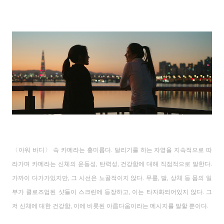
〈
아워 바디
〉
속 카메라는 흥미롭다
.
달리기를 하는 자영을 지속적으로 따
라가며 카메라는 신체의 운동성
,
탄력성
,
건강함에 대해 직접적으로 말한다
.
가까이 다가가있지만
,
그 시선은 노골적이지 않다.
무릎
,
발
,
상체 등 몸의 일
부가 클로즈업된 샷들이 스크린에 등장하고
,
이는 타자화되어있지 않다
.
그
저 신체에 대한 건강함
,
이에 비롯된 아름다움이라는 메시지를 말할 뿐이다
.