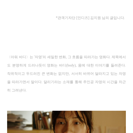
*관객기자단 [인디즈] 김지원 님의 글입니다.
〈
아워 바디
〉
는 '자영'의 세밀한 변화
,
그 흐름을 따라가는 영화다
.
제목에서
도 분명하게 드러나듯이
영화는 바디
(body),
몸에 대한 이야기를 들려준다
.
작위적이고 두드러진 큰 변화는 없지만
,
서서히 바뀌어 달라지고 있는 자영
을 따라가면서 말이다
.
달리기라는 소재를 통해
주인공 자영의 시간을 차근
히 그려낸다
.