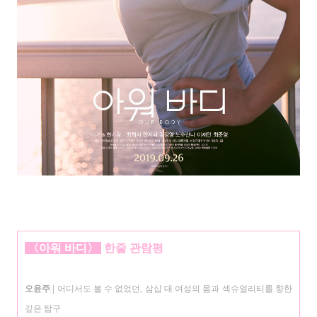
〈아워 바디
〉
한줄
관람평
오윤주
|
어디서도 볼 수 없었던, 삼십 대 여성의 몸과 섹슈얼리티를 향한
깊은 탐구