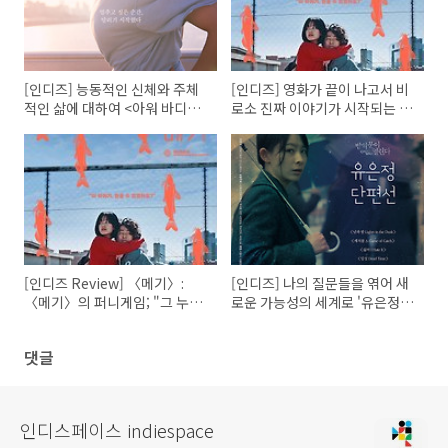
[인디즈] 능동적인 신체와 주체
[인디즈] 영화가 끝이 나고서 비
적인 삶에 대하여 <아워 바디>
로소 진짜 이야기가 시작되는 영
인디토크 기록
화 〈메기〉 인디토크 기록
[인디즈 Review] 〈메기〉:
[인디즈] 나의 질문들을 엮어 새
〈메기〉의 퍼니게임; "그 누가
로운 가능성의 세계로 '유은정
사진을 찍었을까?"
단편선' 인디토크 기록
댓글
인디스페이스 indiespace