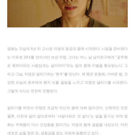
영화는
31
살의
8
년 차 고시생 자영의 등장과 함께 시작한다
.
시험을 준비한다
는 이유로
20
대를 앉아서만 보낸 자영
.
그녀는 어느 날 남자친구에게 "
공무원
은 못하더라도
사람답게는 살아야지"
라는 말과 함께 이별을 통보받는다
.
그
리고 그날
,
자영은
달리기하는 '현주
’
를 만난다
.
꽉 묶은 운동화
,
가벼운 뜀
,
건
강한 모습의 현주에게 왠지 모를 끌림을 느끼고
자영은 달리기를 시작한다
.
그렇게 서사는 천천히 진행된다
.
달리기를 하면서 자영은 조금씩 자신의 몸에 대해 알아간다
.
신체적인 것은
물론
,
이전과 달리 엄마로부터
‘
사람다워진 것 같다
’
는 말을 듣기도 하며
영
화는 무력함이 다시 건강함을 찾아가는 자영과
함께 걸음을 내딛는다
.
마치
새로운 삶을 찾은 듯
,
생동감을 얻는 과정에 동행하고 있다
.