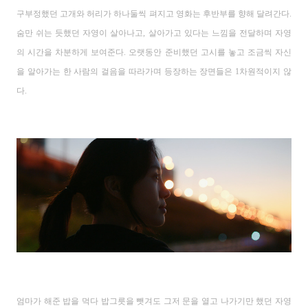
구부정했던 고개와 허리가 하나둘씩 펴지고
영화는 후반부를 향해 달려간다
.
숨만 쉬는 듯했던 자영이 살아나고
,
살아가고 있다는 느낌을 전달하며 자영
의 시간을 차분하게 보여준다
.
오랫동안 준비했던 고시를 놓고 조금씩 자신
을 알아가는 한 사람의 걸음을 따라가며 등장하는 장면들은
1
차원적이지 않
다
.
엄마가 해준 밥을 먹다
밥그릇을 뺏겨도 그저 문을 열고 나가기만 했던 자영