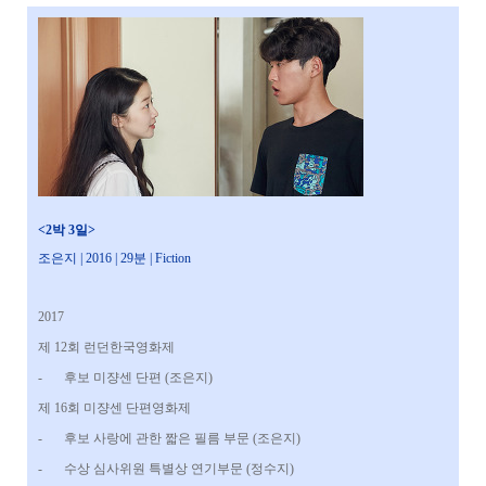
<2박 3일>
조은지 |
2016 | 29분 | Fiction
2017
제 12회 런던한국영화제
-
후보 미쟝센 단편 (조은지)
제 16회 미쟝센 단편영화제
-
후보 사랑에 관한 짧은 필름 부문 (조은지)
-
수상 심사위원 특별상 연기부문 (정수지)