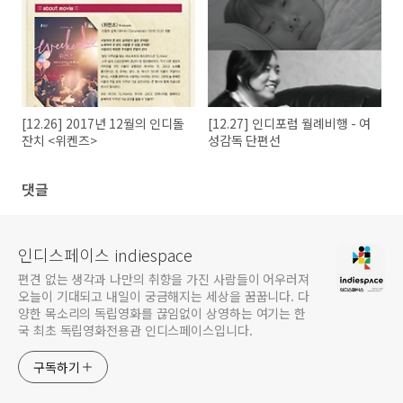
[12.26] 2017년 12월의 인디돌
[12.27] 인디포럼 월례비행 - 여
잔치 <위켄즈>
성감독 단편선
댓글
인디스페이스 indiespace
편견 없는 생각과 나만의 취향을 가진 사람들이 어우러져
오늘이 기대되고 내일이 궁금해지는 세상을 꿈꿉니다. 다
양한 목소리의 독립영화를 끊임없이 상영하는 여기는 한
국 최초 독립영화전용관 인디스페이스입니다.
구독하기