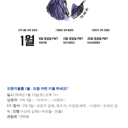
오렌지필름 1월
- 요즘 어떤 이별 하세요?
일
시
2018년 1월 13일(토) 오후 7시
상영작
<2박 3일>, <가까이>, <사창리>
GV 참석
<2박 3일> 조은지 감독,
정수지
,
이강녕 배우,
<사창리> 오세인 감
독
|
진행
이상덕 감독(<여자들> 연출)
관람료
7,000원