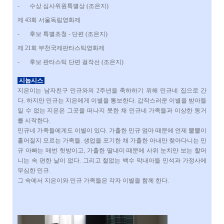
-
수상 심사위원특별상 (조은지)
제 43회 서울독립영화제
-
후보 특별초청 - 단편 (조은지)
제 21회 부천국제판타스틱영화제
-
후보 판타스틱 단편 걸작선 (조은지)
시놉시스
지은이는 남자친구 민규와의 2주년을 축하하기 위해 민규네 집으로 간
다. 하지만 민규는 지은에게 이별을 통보한다. 갑작스러운 이별을 받아들
일 수 없는 지은은 그곳을 떠나지 못한 채 민규네 가족들과 이상한 동거
를 시작한다.
민규네 가족들에게도 이별이 있다. 가출한 민규 엄마 때문에 언제 뿔뿔이
흩어질지 모르는 가족들. 생업을 포기한 채 가출한 아내만 찾아다니는 민
규 아빠는 매번 헛방이고, 가출한 딸내미 때문에 사위 눈치만 보는 할머
니는 속 편한 날이 없다. 그리고 철없는 백수 막내아들 민석과 가정사에
무심한 민규.
그 속에서 지은이와 민규 가족들은 각자 이별을 함께 한다.