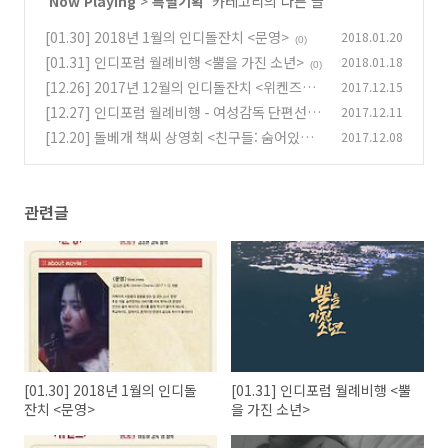
'
Now Playing
>
특별기획
' 카테고리의 다른 글
[01.30] 2018년 1월의 인디돌잔치 <문영>
2018.01.20
(0)
[01.31] 인디포럼 월례비행 <뿔을 가진 소년>
2018.01.18
(0)
[12.26] 2017년 12월의 인디돌잔치 <위켄즈>
2017.12.15
[12.27] 인디포럼 월례비행 - 여성감독 단편선
2017.12.11
(0)
[12.20] 돌베개 책씨 상영회 <친구들: 숨어있는
2017.12.08
(0)
슬픔>
(0)
관련글
[01.30] 2018년 1월의 인디돌
[01.31] 인디포럼 월례비행 <뿔
잔치 <문영>
을 가진 소년>