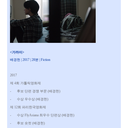
<가까이>
배경헌 |
2017 | 28분 | Fiction
2017
제 4회 가톨릭영화제
-
후보 단편 경쟁 부문 (배경헌)
-
수상 우수상 (배경헌)
제 12회 파리한국영화제
-
수상 FlyAsiana 최우수 단편상 (배경헌)
-
후보 숏컷 (배경헌)