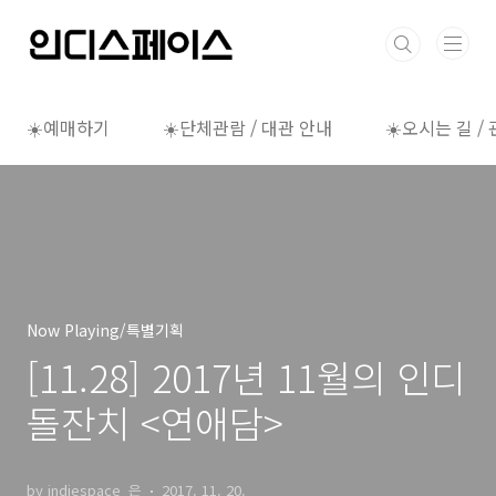
본문 바로가기
☀️예매하기
☀️단체관람 / 대관 안내
☀️오시는 길 /
Now Playing/특별기획
[11.28] 2017년 11월의 인디
돌잔치 <연애담>
by indiespace_은
2017. 11. 20.