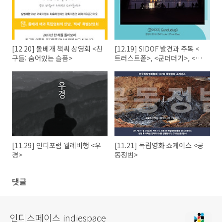
[12.20] 돌베개 책씨 상영회 <친
[12.19] SIDOF 발견과 주목 <
구들: 숨어있는 슬픔>
트러스트폴>, <군더더기>, <탈
>, <You are my sunshine>
[11.29] 인디포럼 월례비행 <우
[11.21] 독립영화 쇼케이스 <공
경>
동정범>
댓글
인디스페이스 indiespace