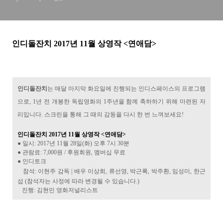
인디돌잔치 2017
년 11
월
상영작
<연애담
>
인
디돌잔치
는 매달 마지막 화요일에 진행되는 인디스페이스의 프로그램
으로, 1년 전 개봉한 독립영화의 1주년을 함께 축하하기 위해 마련된 자
리입니다. 스크린을 통해 그 때의 감동을 다시 한 번 느껴보세요!
인디돌잔치 2017년 11
월 상영작 <연애담
>
● 일시: 2017년 11월 28일(화) 오후 7시 30분
● 관람료: 7,000원 / 후원회원, 멤버십 무료
● 인디토크
참석: 이현주 감독 |
배우 이상희, 류선영, 박근록, 박주환, 임성미, 한근
섭 (참석자는 사정에 따라 변경될 수 있습니다.)
진행: 김현민 영화저널리스트