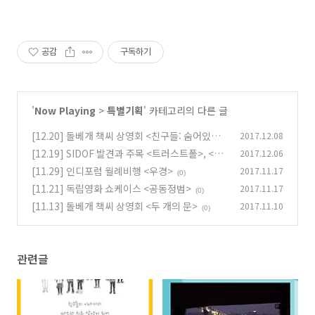
공감
구독하기
'
Now Playing
>
특별기획
' 카테고리의 다른 글
[12.20] 돌베개 책씨 상영회 <친구들: 숨어있는
2017.12.08
슬픔>
[12.19] SIDOF 발견과 주목 <트러스트폴>, <군
2017.12.06
(0)
더더기>, <탈>, <You are my sunshine>
[11.29] 인디포럼 월례비행 <우경>
2017.11.17
(0)
(0)
[11.21] 독립영화 쇼케이스 <공동정범>
2017.11.17
(0)
[11.13] 돌베개 책씨 상영회 <두 개의 문>
2017.11.10
(0)
관련글