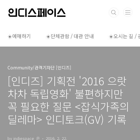
본문 바로가기
☀️예매하기
☀️단체관람 / 대관 안내
☀️오시는 길 /
Community/관객기자단 [인디즈]
[인디즈] 기획전 '2016 으랏
차차 독립영화' 불편하지만
꼭 필요한 질문 <잡식가족의
딜레마> 인디토크(GV) 기록
by indiespace_은
2016. 2. 22.