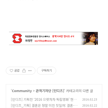
공감
구독하기
'
Community
>
관객기자단 [인디즈]
' 카테고리의 다른 글
[인디즈] 기획전 '2016 으랏차차 독립영화' 현재
2016.02.23
진행형의 기록 <나쁜 나라> 인디토크(GV) 기록
[인디즈_기획] 결혼은 정말 미친 짓일까: 결혼-가
2016.02.22