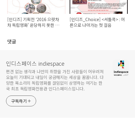
[인디즈] 기획전 '2016 으랏차
[인디즈_Choice] <셔틀콕> : 어
차 독립영화' 온당하지 못한 사
른으로 나아가는 첫 걸음
회에서의 외침 <불온한 당신>
인디토크(GV) 기록
댓글
인디스페이스 indiespace
편견 없는 생각과 나만의 취향을 가진 사람들이 어우러져
오늘이 기대되고 내일이 궁금해지는 세상을 꿈꿉니다. 다
양한 목소리의 독립영화를 끊임없이 상영하는 여기는 한
국 최초 독립영화전용관 인디스페이스입니다.
구독하기