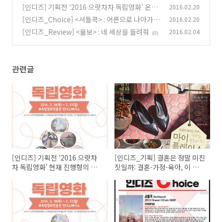
정-육아, 이 애증의 대상들에 대하여
(0)
[인디즈] 기획전 '2016 으랏차차 독립영화' 온당
2016.02.20
(0)
하지 못한 사회에서의 외침 <불온한 당신> 인디
[인디즈_Choice] <셔틀콕> : 어른으로 나아가는
2016.02.20
토크(GV) 기록
첫 걸음
(0)
[인디즈_Review] <울보> : 네 세상을 들려줘
2016.02.04
(0)
(0)
관련글
[인디즈] 기획전 '2016 으랏차
[인디즈_기획] 결혼은 정말 미친
차 독립영화' 현재 진행형의 기
짓일까: 결혼-가정-육아, 이 애증
록 <나쁜 나라> 인디토크(GV)
의 대상들에 대하여
기록