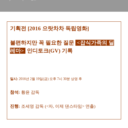
기획전 [2016 으랏차차 독립영화]
불편하지만 꼭 필요한 질문
<잡식가족의 딜
레마
>
인디토크(GV)
기
록
일시:
2016년 2
월 19
일(금
)
오후 7
시
30분
상영 후
참석:
황윤 감독
진행:
조세영 감독 (<자, 이제 댄스타임> 연출)