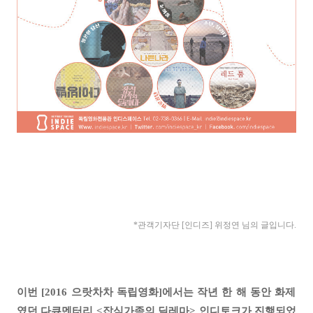
*관객기자
단 [인디즈] 위정연
님의 글입니다.
이번 [2016 으랏차차 독립영화]에서는 작년 한 해 동안 화제
였던 다큐멘터리 <잡식가족의 딜레마> 인디토크가 진행되었