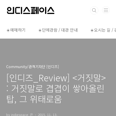
본문 바로가기
☀️예매하기
☀️단체관람 / 대관 안내
☀️오시는 길 /
Community/관객기자단 [인디즈]
[인디즈_Review] <거짓말>
: 거짓말로 겹겹이 쌓아올린
탑, 그 위태로움
by indiespace_은
2015. 11. 13.