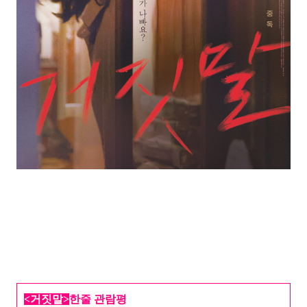
<거짓말
>
한
줄 관람평