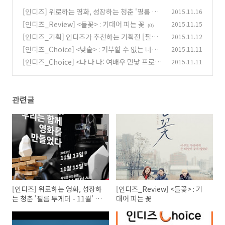
[인디즈] 위로하는 영화, 성장하는 청춘 '필름 투
2015.11.16
게더 - 11월' 인디토크(GV) 기록
[인디즈_Review] <들꽃> : 기대어 피는 꽃
2015.11.15
(0)
(0)
[인디즈_기획] 인디즈가 추천하는 기획전 [필름
2015.11.12
투게더] 영화, 어머 이건 꼭 봐야해!
[인디즈_Choice] <낮술> : 거부할 수 없는 너의
2015.11.11
(0)
이름은 술, 그리고 여자
[인디즈_Choice] <나 나 나: 여배우 민낯 프로젝
2015.11.11
(0)
트> : 독립영화 여배우들의 이야기가 궁금하지 않
으세요?
(0)
관련글
[인디즈] 위로하는 영화, 성장하
[인디즈_Review] <들꽃> : 기
는 청춘 '필름 투게더 - 11월' 인
대어 피는 꽃
디토크(GV) 기록