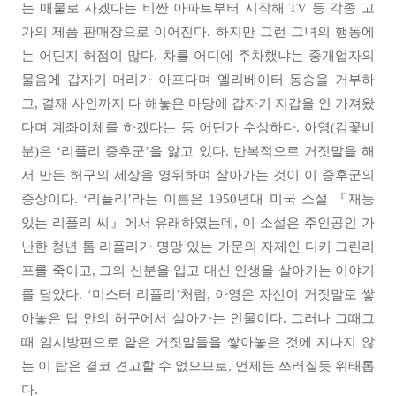
는 매물로 사겠다는 비싼 아파트부터 시작해 TV 등 각종 고
가의 제품 판매장으로 이어진다. 하지만 그런 그녀의 행동에
는 어딘지 허점이 많다. 차를 어디에 주차했냐는 중개업자의
물음에 갑자기 머리가 아프다며 엘리베이터 동승을 거부하
고, 결재 사인까지 다 해놓은 마당에 갑자기 지갑을 안 가져왔
다며 계좌이체를 하겠다는 등 어딘가 수상하다. 아영(김꽃비
분)은 ‘리플리 증후군’을 앓고 있다. 반복적으로 거짓말을 해
서 만든 허구의 세상을 영위하며 살아가는 것이 이 증후군의
증상이다. ‘리플리’라는 이름은 1950년대 미국 소설 『재능
있는 리플리 씨』에서 유래하였는데, 이 소설은 주인공인 가
난한 청년 톰 리플리가 명망 있는 가문의 자제인 디키 그린리
프를 죽이고, 그의 신분을 입고 대신 인생을 살아가는 이야기
를 담았다. ‘미스터 리플리’처럼, 아영은 자신이 거짓말로 쌓
아놓은 탑 안의 허구에서 살아가는 인물이다. 그러나 그때그
때 임시방편으로 얕은 거짓말들을 쌓아놓은 것에 지나지 않
는 이 탑은 결코 견고할 수 없으므로, 언제든 쓰러질듯 위태롭
다.