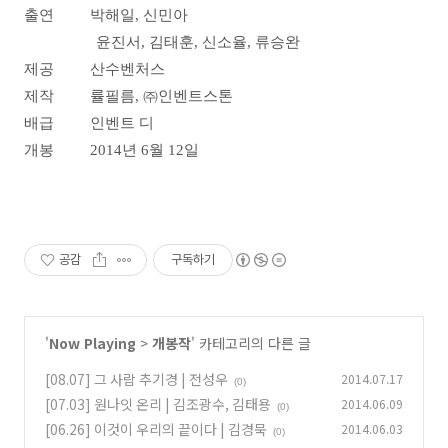
출연 박해일, 신민아
윤진서, 김태훈, 신소율, 류승완
제공 산수벤처스
제작 률필름, ㈜인벤트스톤
배급 인벤트 디
개봉 2014년 6월 12일
공감
구독하기
'
Now Playing
>
개봉작
' 카테고리의 다른 글
[08.07] 그 사람 추기경 | 전성우
2014.07.17
(0)
[07.03] 원나잇 온리 | 김조광수, 김태용
2014.06.09
(0)
[06.26] 이것이 우리의 끝이다 | 김경묵
2014.06.03
(0)