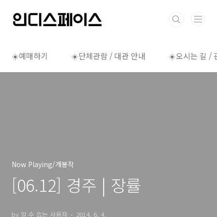
본문 바로가기
☀️예매하기
☀️단체관람 / 대관 안내
☀️오시는 길 /
Now Playing/개봉작
[06.12] 경주 | 장률
by 알 수 없는 사용자
2014. 6. 4.