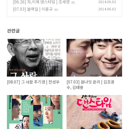
[06.26] 자,이제 댄스타임 | 조세영
2014.06.02
(0)
[07.03] 블랙딜 | 이훈규
2014.06.02
(0)
관련글
[08.07] 그 사람 추기경 | 전성우
[07.03] 원나잇 온리 | 김조광
수, 김태용